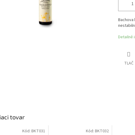
Bachova k
nestabiln
Detailné 
TLAČ
iaci tovar
Kód:
BKT031
Kód:
BKT032