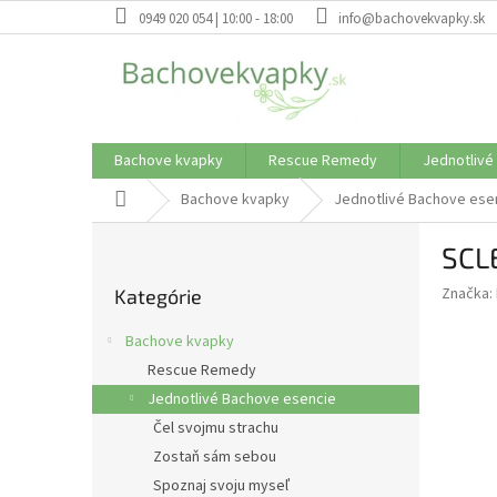
Prejsť
0949 020 054 | 10:00 - 18:00
info@bachovekvapky.sk
na
obsah
Bachove kvapky
Rescue Remedy
Jednotlivé
Domov
Bachove kvapky
Jednotlivé Bachove ese
B
SCL
o
Preskočiť
č
Značka:
Kategórie
kategórie
n
ý
Bachove kvapky
p
Rescue Remedy
a
Jednotlivé Bachove esencie
n
e
Čel svojmu strachu
l
Zostaň sám sebou
Spoznaj svoju myseľ