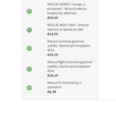
RESCUE REMEDY mango a
pomaranč - Krízová esencia -
kvapky bez alkoholu
€19,36
RESCUE NIGHT KIDS - Krízová
esencia na spanie pre deti
€14,39
Rescue Gummies gumové
cukríky s Bachovými kvapkami
60 ks
€19,19
Rescue Night Gummies gumové
cukríky s Bachovými kvapkami
60 ks
€19,19
Rescue PLUS bonbóny s
vitamínmi
€6,99
Z
á
p