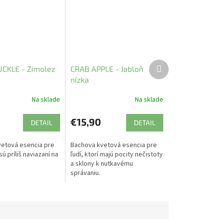
Ďalší
CKLE - Zimolez
CRAB APPLE - Jabloň
produkt
nízka
Na sklade
Na sklade
€15,90
DETAIL
DETAIL
etová esencia pre
Bachova kvetová esencia pre
sú príliš naviazaní na
ľudí, ktorí majú pocity nečistoty
a sklony k nutkavému
správaniu.