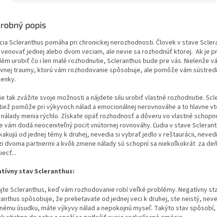
robný popis
cia Scleranthus pomáha pri chronickej nerozhodnosti. Človek v stave Scler
 venovať jednej alebo dvom veciam, ale nevie sa rozhodnúť ktorej. Ak je p
lém urobiť čo i len malé rozhodnutie, Scleranthus bude pre vás. Nielenže v
vnej traumy, ktorú vám rozhodovanie spôsobuje, ale pomôže vám sústred
ienky.
e tak zvážite svoje možnosti a nájdete silu urobiť vlastné rozhodnutie. Sc
tiež pomôže pri výkyvoch nálad a emocionálnej nerovnováhe a to hlavne vt
 nálady menia rýchlo. Získate opäť rozhodnosť a dôveru vo vlastné schopno
e vám dodá neoceniteľný pocit vnútornej rovnováhy. Ľudia v stave Scleran
akujú od jednej témy k druhej, nevedia si vybrať jedlo v reštaurácii, nevedi
i dvoma partnermi a kvôli zmene nálady sú schopní sa niekoľkokrát za de
iecť...
tívny stav Scleranthus:
ajte Scleranthus, keď vám rozhodovanie robí veľké problémy. Negatívny st
anthus spôsobuje, že prelietavate od jednej veci k druhej, ste neistý, neve
tnému úsudku, máte výkyvy nálad a nepokojnú myseľ. Takýto stav spôsobí,