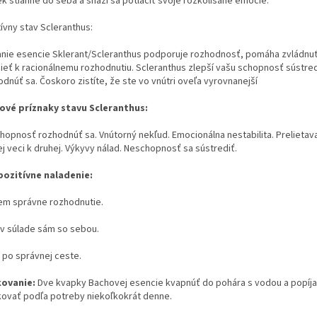
ek stiahne do seba a snaží sa potlačiť svoje rozkolísané emócie.
tívny stav Scleranthus:
anie esencie Sklerant/Scleranthus podporuje rozhodnosť, pomáha zvládnuť
ieť k racionálnemu rozhodnutiu. Scleranthus zlepší vašu schopnosť sústred
dnúť sa. Čoskoro zistíte, že ste vo vnútri oveľa vyrovnanejší
ové príznaky stavu Scleranthus:
hopnosť rozhodnúť sa. Vnútorný nekľud. Emocionálna nestabilita. Prelietav
j veci k druhej. Výkyvy nálad. Neschopnosť sa sústrediť.
pozitívne naladenie:
em správne rozhodnutie.
v súlade sám so sebou.
 po správnej ceste.
ovanie:
Dve kvapky Bachovej esencie kvapnúť do pohára s vodou a popíja
ovať podľa potreby niekoľkokrát denne.