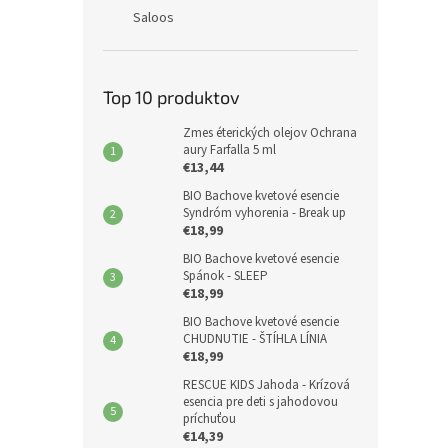
Saloos
Top 10 produktov
Zmes éterických olejov Ochrana
aury Farfalla 5 ml
€13,44
BIO Bachove kvetové esencie
Syndróm vyhorenia - Break up
€18,99
BIO Bachove kvetové esencie
Spánok - SLEEP
€18,99
BIO Bachove kvetové esencie
CHUDNUTIE - ŠTÍHLA LÍNIA
€18,99
RESCUE KIDS Jahoda - Krízová
esencia pre deti s jahodovou
príchuťou
€14,39