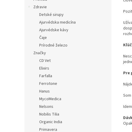
člov
Zdravie
Pozi
Detské sirupy
Ajurvédska medicína
Užív
dosp
Ajurvédske kávy
rozho
Čaje
Kľúč
Prírodné železo
Značky
Nesc
CD Vet
jedne
Elixirs
Pre 
Farfalla
Ferrotone
Nájd
Hanus
Som 
MycoMedica
Nelsons
Idem
Nobilis Tilia
Dávk
Organic India
Opak
Primavera