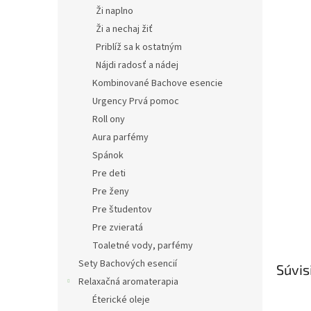
Ži naplno
Ži a nechaj žiť
Priblíž sa k ostatným
Nájdi radosť a nádej
Kombinované Bachove esencie
Urgency Prvá pomoc
Roll ony
Aura parfémy
Spánok
Pre deti
Pre ženy
Pre študentov
Pre zvieratá
Toaletné vody, parfémy
Sety Bachových esencií
Súvis
Relaxačná aromaterapia
Éterické oleje