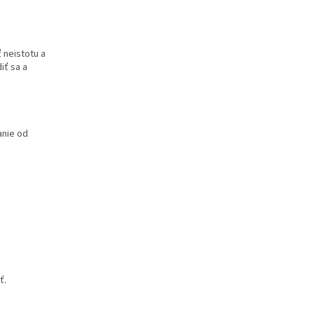
 neistotu a
iť sa a
anie od
ť.