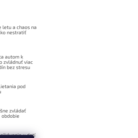
 letu a chaos na
Ako nestratiť
ta autom k
o zvládnuť viac
dín bez stresu
lietania pod
u
šne zvládať
 obdobie
cikávanie u detí