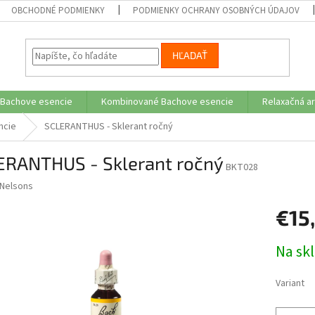
OBCHODNÉ PODMIENKY
PODMIENKY OCHRANY OSOBNÝCH ÚDAJOV
HĽADAŤ
 Bachove esencie
Kombinované Bachove esencie
Relaxačná a
ncie
SCLERANTHUS - Sklerant ročný
ERANTHUS - Sklerant ročný
BKT028
Nelsons
€15
Jednotk
Na sk
cena:
Variant