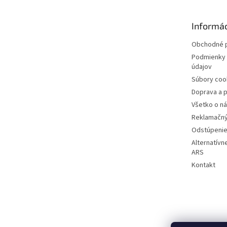
ä
t
Informác
i
e
Obchodné 
Podmienky 
údajov
Súbory coo
Doprava a p
Všetko o n
Reklamačný
Odstúpenie
Alternatívn
ARS
Kontakt