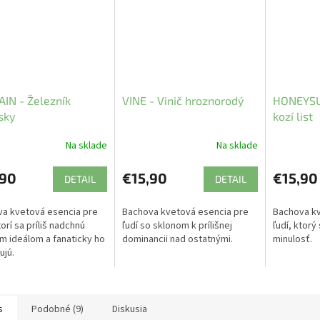
IN - Železník
VINE - Vinič hroznorodý
HONEYSU
sky
kozí list
Na sklade
Na sklade
,90
€15,90
€15,90
DETAIL
DETAIL
a kvetová esencia pre
Bachova kvetová esencia pre
Bachova kv
torí sa príliš nadchnú
ľudí so sklonom k prílišnej
ľudí, ktorý 
m ideálom a fanaticky ho
dominancii nad ostatnými.
minulosť.
ujú.
s
Podobné (9)
Diskusia