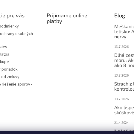
ie pre vás
Prijímame online
Blog
platby
podmienky
Meškanie
letisku: 
ochrany osobných
nervy
kies
13.7.2026
latba
Dlhá ces
moru: Ak
ákupe
ako 8 ho
 poriadok
13.7.2026
 od zmluvy
Strach z 
e riešenie sporov -
kontrolo
13.7.2026
Ako úspe
skúškové
21.4.2024
Nočné po