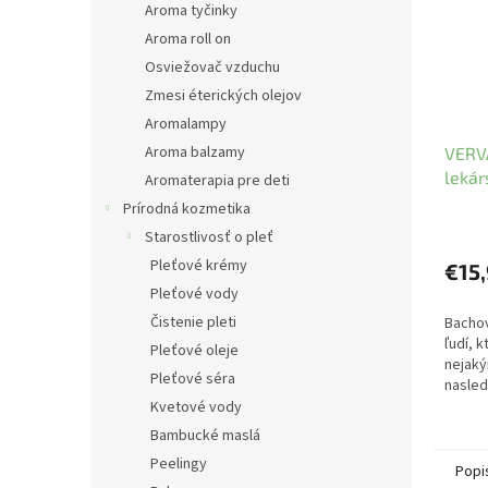
Aroma tyčinky
Aroma roll on
Osviežovač vzduchu
Zmesi éterických olejov
Aromalampy
Aroma balzamy
VERVA
lekár
Aromaterapia pre deti
Prírodná kozmetika
Starostlivosť o pleť
Pleťové krémy
€15
Pleťové vody
Čistenie pleti
Bachov
ľudí, k
Pleťové oleje
nejaký
Pleťové séra
nasled
Kvetové vody
Bambucké maslá
Peelingy
Popi