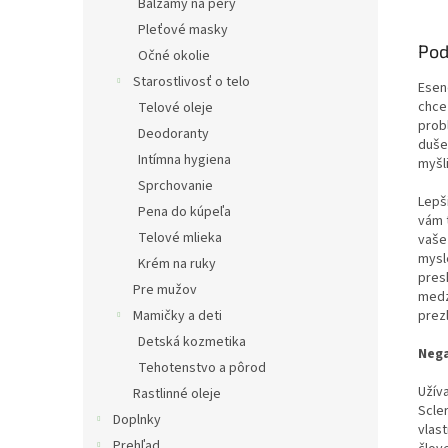
Balzamy na pery
Pleťové masky
Pod
Očné okolie
Starostlivosť o telo
Esen
chce
Telové oleje
prob
Deodoranty
duše
Intímna hygiena
myšl
Sprchovanie
Lepši
Pena do kúpeľa
vám 
Telové mlieka
vaše
mysl
Krém na ruky
presk
Pre mužov
medz
Mamičky a deti
prezl
Detská kozmetika
Nega
Tehotenstvo a pôrod
Užív
Rastlinné oleje
Scler
Doplnky
vlas
Prehľad