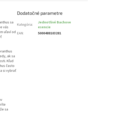
Dodatočné parametre
anthus sa
Jednotlivé Bachove
Kategória
:
re vás
esencie
ám uľaví od
EAN
:
5000488103281
iť
leranthus
edy, ak sa
sti. Kľud
thus často
a si vybrať
ň
av
ríte
 že sa