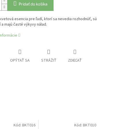
Pridať do košíka
vetová esencia pre ľudí, ktorí sa nevedia rozhodnúť, sú
í a majú časté výkyvy nálad.
informácie
OPÝTAŤ SA
STRÁŽIŤ
ZDIEĽAŤ
Kód:
BKT016
Kód:
BKT010