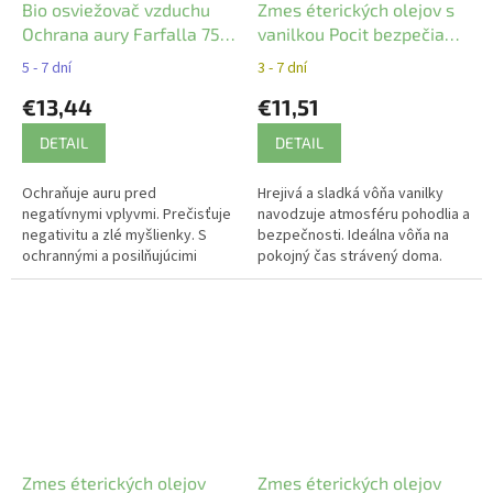
Bio osviežovač vzduchu
Zmes éterických olejov s
Ochrana aury Farfalla 75
vanilkou Pocit bezpečia
ml
Farfalla 5 ml
5 - 7 dní
3 - 7 dní
€13,44
€11,51
DETAIL
DETAIL
Ochraňuje auru pred
Hrejivá a sladká vôňa vanilky
negatívnymi vplyvmi. Prečisťuje
navodzuje atmosféru pohodlia a
negativitu a zlé myšlienky. S
bezpečnosti. Ideálna vôňa na
ochrannými a posilňujúcimi
pokojný čas strávený doma.
éterickými olejmi.
Zmes éterických olejov
Zmes éterických olejov