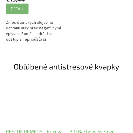
DETAIL
Zmes éterických olejov na
ochranu aury pred negatívnymi
vplyvmi. Pomáha udržať si
odstup a nepripúšťa si
negativitu k sebe.
Obľúbené antistresové kvapky
RESCUE REMEDY - Krízová
BIO Bachove kvetové