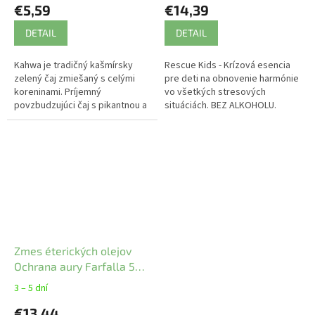
€5,59
€14,39
DETAIL
DETAIL
Kahwa je tradičný kašmírsky
Rescue Kids - Krízová esencia
zelený čaj zmiešaný s celými
pre deti na obnovenie harmónie
koreninami. Príjemný
vo všetkých stresových
povzbudzujúci čaj s pikantnou a
situáciách. BEZ ALKOHOLU.
korenistou chuťou.
Zmes éterických olejov
Ochrana aury Farfalla 5
ml
3 – 5 dní
€13,44