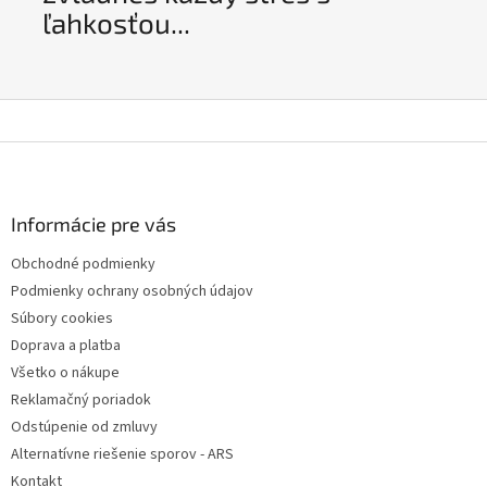
ľahkosťou...
Z
á
p
ä
Informácie pre vás
t
Obchodné podmienky
i
Podmienky ochrany osobných údajov
e
Súbory cookies
Doprava a platba
Všetko o nákupe
Reklamačný poriadok
Odstúpenie od zmluvy
Alternatívne riešenie sporov - ARS
Kontakt