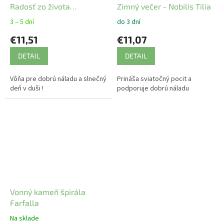
Radosť zo života
Zimný večer - Nobilis Tilia
bergamot Farfalla 5 ml
3 – 5 dní
do 3 dní
€11,51
€11,07
DETAIL
DETAIL
Vôňa pre dobrú náladu a slnečný
Prináša sviatočný pocit a
deň v duši !
podporuje dobrú náladu
Vonný kameň špirála
Farfalla
Na sklade