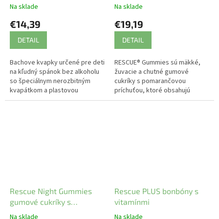
pre deti
kvapkami 60 ks
Na sklade
Na sklade
€14,39
€19,19
DETAIL
DETAIL
Bachove kvapky určené pre deti
RESCUE® Gummies sú mäkké,
na kľudný spánok bez alkoholu
žuvacie a chutné gumové
so špeciálnym nerozbitným
cukríky s pomarančovou
kvapátkom a plastovou
príchuťou, ktoré obsahujú
fľaštičkou pre bezpečnosť.
prírodné Bachove kvetové
esencie - Rescue Remedy
kvapky.
Rescue Night Gummies
Rescue PLUS bonbóny s
gumové cukríky s
vitamínmi
Bachovými kvapkami 60
Na sklade
Na sklade