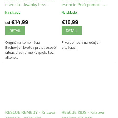
esencia - kvapky bez
esencie Prvá pomoc -
alkoholu
URGENCY
Na sklade
Na sklade
€14,99
€18,99
od
DETAIL
DETAIL
Originálna kombinácia
Prvá pomoc v náročných
Bachových kvetov pre stresové
situáciách.
situácie vo forme kvapiek. Bez
alkoholu.
RESCUE REMEDY - Krízová
RESCUE KIDS - Krízová
esencia - sprej bez
esencia pre deti