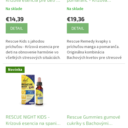
s
jahodovou príchuťou
esencia - kvapky bez
Na sklade
Na sklade
ť
alkoholu
€14,39
€19,36
o
u
DETAIL
DETAIL
.
Rescue Kids s jahodou
Rescue Remedy kvapky s
.
príchuťou - Krízová esencia pre
príchuťou manga a pomaranča.
.
deti na obnovenie harmónie vo
Originálna kombinácia
všetkých stresových situáciách.
Bachových kvetov pre stresové
BEZ ALKOHOLU.
situácie vo forme kvapiek. Bez
alkoholu.
Novinka
RESCUE NIGHT KIDS -
Rescue Gummies gumové
Krízová esencia na spanie
cukríky s Bachovými