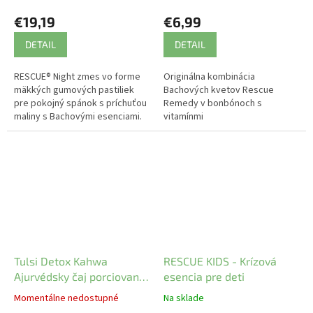
ks
€19,19
€6,99
DETAIL
DETAIL
RESCUE® Night zmes vo forme
Originálna kombinácia
mäkkých gumových pastiliek
Bachových kvetov Rescue
pre pokojný spánok s príchuťou
Remedy v bonbónoch s
maliny s Bachovými esenciami.
vitamínmi
Tulsi Detox Kahwa
RESCUE KIDS - Krízová
Ajurvédsky čaj porciovaný
esencia pre deti
Organic India 25 vreciek
Momentálne nedostupné
Na sklade