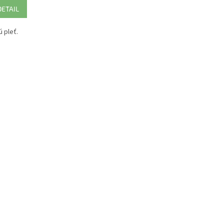
DETAIL
ú pleť.