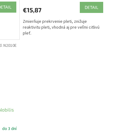
DETAIL
DETAIL
€15,87
Zmierňuje prekrvenie pleti, znižuje
reaktivitu pleti, vhodná aj pre veľmi citlivú
pleť.
d:
N2010E
Nobilis
do 3 dní