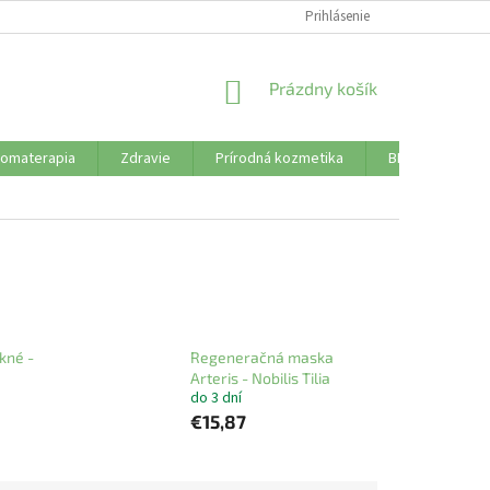
SÚBORY COOKIES
DOPRAVA A PLATBA
Prihlásenie
VŠETKO O NÁKUPE
NÁKUPNÝ
Prázdny košík
KOŠÍK
romaterapia
Zdravie
Prírodná kozmetika
BLOG
Od
kné -
Regeneračná maska
Arteris - Nobilis Tilia
do 3 dní
€15,87