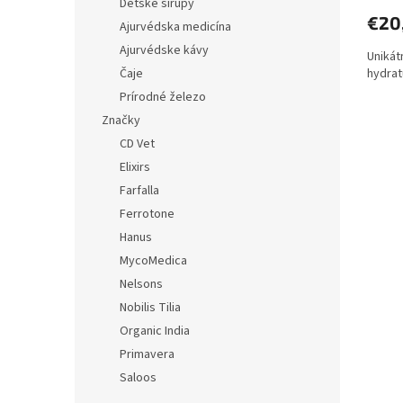
Detské sirupy
€20
Ajurvédska medicína
Ajurvédske kávy
Unikát
Čaje
hydrat
Prírodné železo
Značky
CD Vet
Elixirs
Farfalla
Ferrotone
Hanus
MycoMedica
Nelsons
Nobilis Tilia
Organic India
Primavera
Saloos