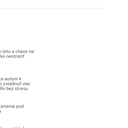
 letu a chaos na
Ako nestratiť
ta autom k
o zvládnuť viac
dín bez stresu
lietania pod
u