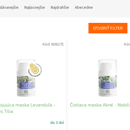
dávanejšie
Najlacnejšie
Najdrahšie
Abecedne
OTVORIŤ FILTER
Kód:
N0627E
Kó
jujúca maska Levanduľa -
Čistiaca maska Akné - Nobilis
s Tilia
do 3 dní