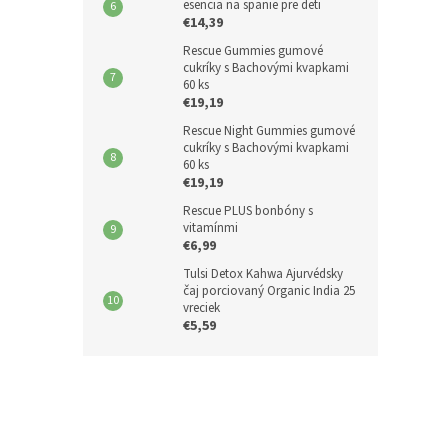
esencia na spanie pre deti
€14,39
Rescue Gummies gumové
cukríky s Bachovými kvapkami
60 ks
€19,19
Rescue Night Gummies gumové
cukríky s Bachovými kvapkami
60 ks
€19,19
Rescue PLUS bonbóny s
vitamínmi
€6,99
Tulsi Detox Kahwa Ajurvédsky
čaj porciovaný Organic India 25
vreciek
€5,59