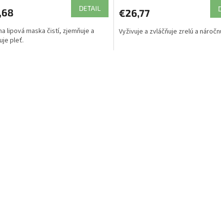
DETAIL
,68
€26,77
na lipová maska čistí, zjemňuje a
Vyživuje a zvláčňuje zrelú a náročn
uje pleť.
O
v
l
á
d
a
c
i
e
p
r
v
k
y
v
ý
p