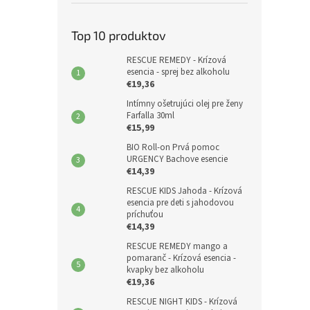
Top 10 produktov
RESCUE REMEDY - Krízová
esencia - sprej bez alkoholu
€19,36
Intímny ošetrujúci olej pre ženy
Farfalla 30ml
€15,99
BIO Roll-on Prvá pomoc
URGENCY Bachove esencie
€14,39
RESCUE KIDS Jahoda - Krízová
esencia pre deti s jahodovou
príchuťou
€14,39
RESCUE REMEDY mango a
pomaranč - Krízová esencia -
kvapky bez alkoholu
€19,36
RESCUE NIGHT KIDS - Krízová