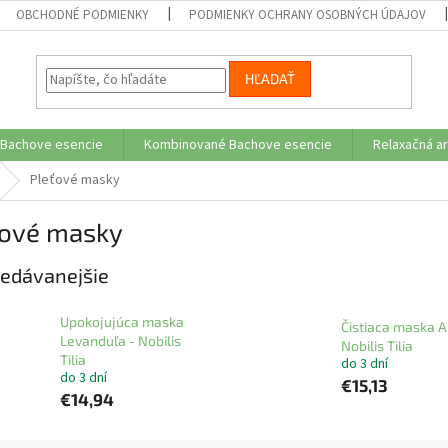
OBCHODNÉ PODMIENKY
PODMIENKY OCHRANY OSOBNÝCH ÚDAJOV
HĽADAŤ
 Bachove esencie
Kombinované Bachove esencie
Relaxačná a
Pleťové masky
ťové masky
edávanejšie
Upokojujúca maska
Čistiaca maska A
Levanduľa - Nobilis
Nobilis Tilia
Tilia
do 3 dní
do 3 dní
€15,13
€14,94