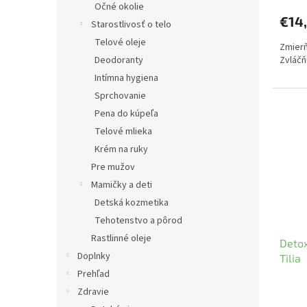
Očné okolie
€14
Starostlivosť o telo
Telové oleje
Zmierň
Zvláčň
Deodoranty
Intímna hygiena
Sprchovanie
Pena do kúpeľa
Telové mlieka
Krém na ruky
Pre mužov
Mamičky a deti
Detská kozmetika
Tehotenstvo a pôrod
Rastlinné oleje
Detox
Doplnky
Tilia
Prehľad
Zdravie