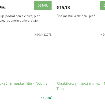
DETAIL
,94
€15,13
uje podráždenie citlivej pleti.
Čistí mastnú a aknóznu pleť.
uje, regeneruje a hydratuje.
Kód:
N2207E
Kó
ikačná maska Tilia - Nobilis
Bioaktívna pleťová maska - 
Tilia
do 3 dní