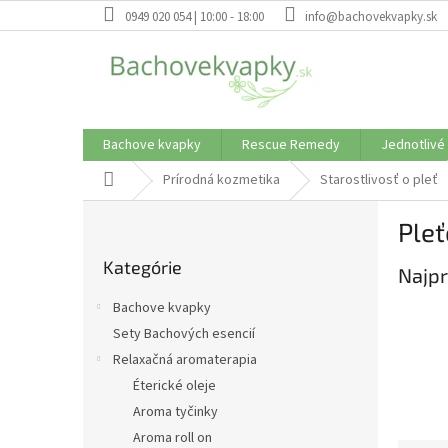
Prejsť
0949 020 054 | 10:00 - 18:00
info@bachovekvapky.sk
na
obsah
Bachove kvapky
Rescue Remedy
Jednotlivé
Domov
Prírodná kozmetika
Starostlivosť o pleť
B
Ple
o
Preskočiť
č
Kategórie
kategórie
Najpr
n
ý
Bachove kvapky
p
Sety Bachových esencií
a
Relaxačná aromaterapia
n
e
Éterické oleje
l
Aroma tyčinky
Aroma roll on