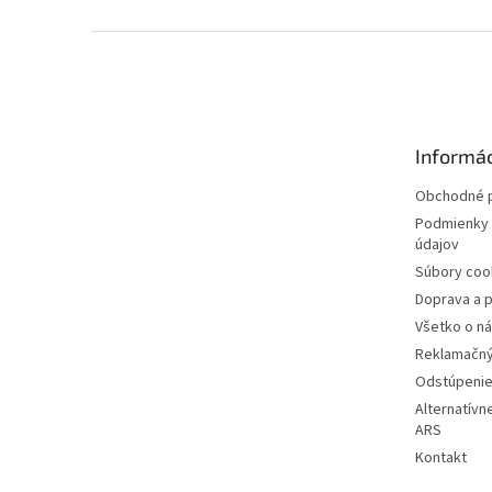
Z
á
p
ä
t
Informác
i
e
Obchodné 
Podmienky 
údajov
Súbory coo
Doprava a p
Všetko o n
Reklamačný
Odstúpenie
Alternatívn
ARS
Kontakt