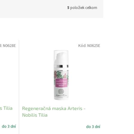
5
položiek celkom
d:
N0628E
Kód:
N0625E
 Tilia
Regeneračná maska Arteris -
Nobilis Tilia
do 3 dní
do 3 dní