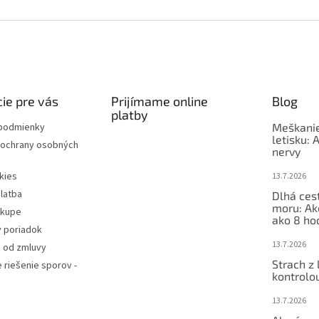
ie pre vás
Prijímame online
Blog
platby
podmienky
Meškanie
letisku: 
ochrany osobných
nervy
kies
13.7.2026
latba
Dlhá ces
moru: Ak
ákupe
ako 8 ho
 poriadok
13.7.2026
 od zmluvy
Strach z 
e riešenie sporov -
kontrolo
13.7.2026