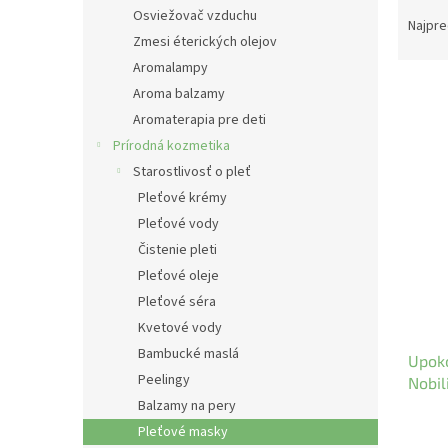
R
Osviežovač vzduchu
a
Najpre
Zmesi éterických olejov
d
e
Aromalampy
n
Aroma balzamy
i
Aromaterapia pre deti
e
V
Prírodná kozmetika
p
ý
Starostlivosť o pleť
r
p
Pleťové krémy
o
i
d
Pleťové vody
s
u
Čistenie pleti
p
k
r
Pleťové oleje
t
o
Pleťové séra
o
d
Kvetové vody
v
u
Bambucké maslá
Upoko
k
Peelingy
Nobili
t
Balzamy na pery
o
v
Pleťové masky