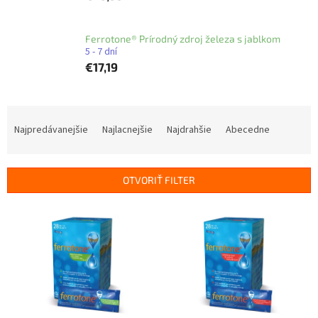
Ferrotone® Prírodný zdroj železa s jablkom
5 - 7 dní
€17,19
R
a
Najpredávanejšie
Najlacnejšie
Najdrahšie
Abecedne
d
e
n
OTVORIŤ FILTER
i
e
V
p
ý
r
p
o
i
d
s
u
p
k
r
t