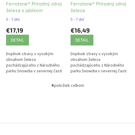
Ferrotone® Prírodný zdroj
Ferrotone® Prírodný zdroj
železa s jablkom
železa
5 - 7 dní
5 - 7 dní
€17,19
€16,49
DETAIL
DETAIL
Doplnok stravy s vysokým
Doplnok stravy s vysokým
obsahom železa
obsahom železa
pochádzajúceho z Národného
pochádzajúceho z Národného
parku Snowdia v severnej časti
parku Snowdia v severnej časti
Walesu. 100% prírodný produkt.
Walesu. 100% prírodný produkt.
Šetrný na žalúdok, v unikátnej
Šetrný na žalúdok, v unikátnej
4
položiek celkom
O
tekutej forme a...
tekutej forme a...
v
l
á
d
a
c
Z
i
á
e