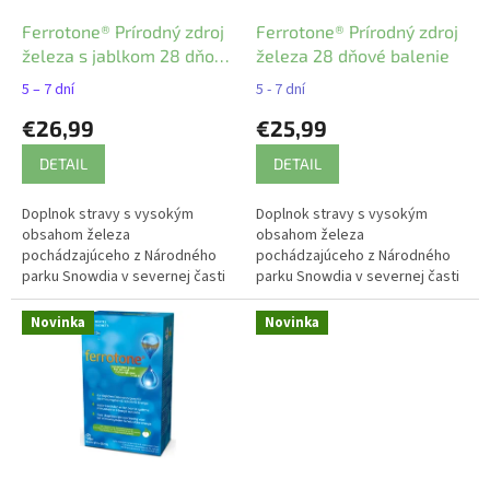
o
o
d
Ferrotone® Prírodný zdroj
Ferrotone® Prírodný zdroj
v
u
železa s jablkom 28 dňové
železa 28 dňové balenie
k
balenie
5 – 7 dní
5 - 7 dní
t
€26,99
€25,99
o
v
DETAIL
DETAIL
Doplnok stravy s vysokým
Doplnok stravy s vysokým
obsahom železa
obsahom železa
pochádzajúceho z Národného
pochádzajúceho z Národného
parku Snowdia v severnej časti
parku Snowdia v severnej časti
Walesu. 100% prírodný produkt.
Walesu. 100% prírodný produkt.
Šetrný na žalúdok, v unikátnej
Šetrný na žalúdok, v unikátnej
Novinka
Novinka
tekutej forme a...
tekutej forme a...