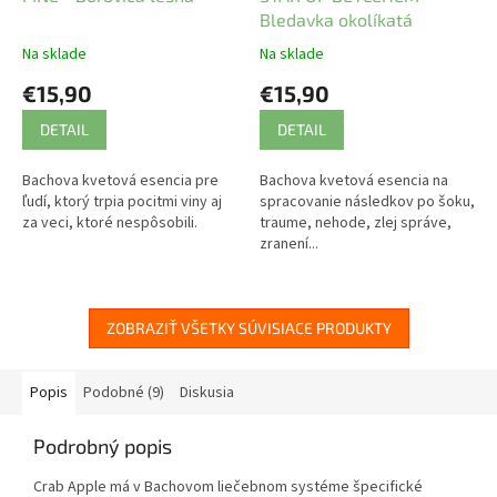
Bledavka okolíkatá
Na sklade
Na sklade
€15,90
€15,90
DETAIL
DETAIL
Bachova kvetová esencia pre
Bachova kvetová esencia na
ľudí, ktorý trpia pocitmi viny aj
spracovanie následkov po šoku,
za veci, ktoré nespôsobili.
traume, nehode, zlej správe,
zranení...
ZOBRAZIŤ VŠETKY SÚVISIACE PRODUKTY
Popis
Podobné (9)
Diskusia
Podrobný popis
Crab Apple má v Bachovom liečebnom systéme špecifické