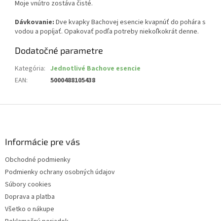
Moje vnútro zostáva čisté.
Dávkovanie:
Dve kvapky Bachovej esencie kvapnúť do pohára s
vodou a popíjať. Opakovať podľa potreby niekoľkokrát denne.
Dodatočné parametre
Kategória
:
Jednotlivé Bachove esencie
EAN
:
5000488105438
Z
á
p
ä
Informácie pre vás
t
Obchodné podmienky
i
Podmienky ochrany osobných údajov
e
Súbory cookies
Doprava a platba
Všetko o nákupe