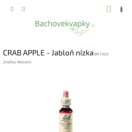
Prejsť
NÁKUP
na
obsah
KOŠÍK
CRAB APPLE - Jabloň nízka
BKT010
Značka:
Nelsons