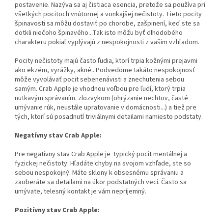
postavenie. Nazýva sa aj čistiaca esencia, pretože sa používa pri
všetkých pocitoch vnútornej a vonkajšej nečistoty. Tieto pocity
špinavosti sa môžu dostaviť po chorobe, zašpinení, keď ste sa
dotkli niečoho špinavého...Tak isto môžu byť dlhodobého
charakteru pokiaľ vyplývajú z nespokojnosti z vašim vzhľadom.
Pocity nečistoty majú často ľudia, ktorí trpia kožnými prejavmi
ako ekzém, vyrážky, akné...Podvedome takáto nespokojnosť
môže vyvolávať pocit sebenenávisti a znechutenia sebou
samým. Crab Apple je vhodnou voľbou pre ľudí, ktorý trpia
nutkavým správaním. zlozvykom (ohrýzanie nechtov, časté
umývanie rúk, neustále upratovanie v domácnosti...) a tiež pre
tých, ktorí sú posadnutí triviálnymi detailami namiesto podstaty.
Negatívny stav Crab Apple:
Pre negatívny stav Crab Apple je typický pocit mentálnej a
fyzickej nečistoty. Hľadáte chyby na svojom vzhľade, ste so
sebou nespokojný. Máte sklony k obsesnému správaniu a
zaoberáte sa detailami na úkor podstatných vecí. Často sa
umývate, telesný kontakt je vám nepríjemný.
Pozitívny stav Crab Apple: