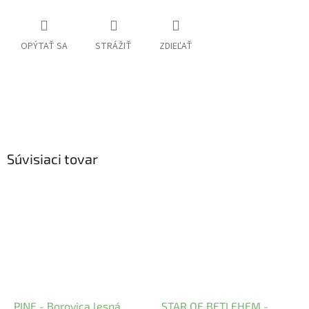
OPÝTAŤ SA
STRÁŽIŤ
ZDIEĽAŤ
Súvisiaci tovar
PINE - Borovica lesná
STAR OF BETLEHEM -