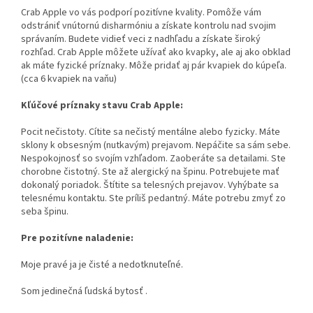
Crab Apple vo vás podporí pozitívne kvality. Pomôže vám
odstrániť vnútornú disharmóniu a získate kontrolu nad svojim
správaním. Budete vidieť veci z nadhľadu a získate široký
rozhľad. Crab Apple môžete užívať ako kvapky, ale aj ako obklad
ak máte fyzické príznaky. Môže pridať aj pár kvapiek do kúpeľa.
(cca 6 kvapiek na vaňu)
Kľúčové príznaky stavu Crab Apple:
Pocit nečistoty. Cítite sa nečistý mentálne alebo fyzicky. Máte
sklony k obsesným (nutkavým) prejavom. Nepáčite sa sám sebe.
Nespokojnosť so svojím vzhľadom. Zaoberáte sa detailami. Ste
chorobne čistotný. Ste až alergický na špinu. Potrebujete mať
dokonalý poriadok. Štítite sa telesných prejavov. Vyhýbate sa
telesnému kontaktu. Ste príliš pedantný. Máte potrebu zmyť zo
seba špinu.
Pre pozitívne naladenie:
Moje pravé ja je čisté a nedotknuteľné.
Som jedinečná ľudská bytosť .