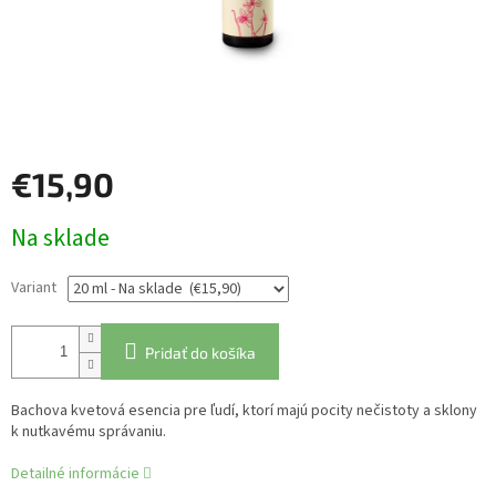
€15,90
Jednotková
Na sklade
cena:
Variant
Pridať do košíka
Bachova kvetová esencia pre ľudí, ktorí majú pocity nečistoty a sklony
k nutkavému správaniu.
Detailné informácie