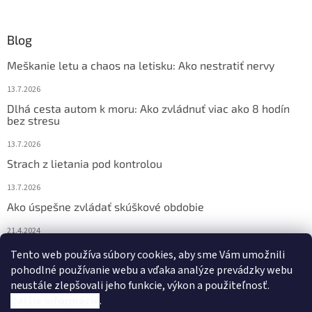
Blog
Meškanie letu a chaos na letisku: Ako nestratiť nervy
13.7.2026
Dlhá cesta autom k moru: Ako zvládnuť viac ako 8 hodín
bez stresu
13.7.2026
Strach z lietania pod kontrolou
13.7.2026
Ako úspešne zvládať skúškové obdobie
21.4.2024
Nočné pocikávanie u detí – ako môžu pomôcť Bachove
Tento web používa súbory cookies, aby sme Vám umožnili
esencie?
pohodlné používanie webu a vďaka analýze prevádzky webu
neustále zlepšovali jeho funkcie, výkon a použiteľnosť.
4.2.2024
Ďalšie informácie
.