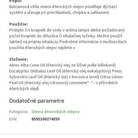
Popis:
Balzamová vôňa zmesi éterických olejov posilňuje dýchací
systém a uľavuje pri prechladnutí, chrípke a zahlienení.
Použitie:
Pridajte 3-5 kvapiek do vody v aróma lampe alebo požadovaný
počet kvapiek do difuzéra či inhalačnej tyčinky. Možno použiť
taktiež na priamu inhaláciu. Podrobné informácie o možnostiach
použitia éterických olejov nájdete v
Zloženie:
Abies Alba Cone Oil (éterický olej ze šišek jedle bělokoré)
Eucalyptus Globulus Leaf Oil (éterický olej eukalyptový) Pinus
Sylvestris Leaf Oil (éterický olej z borovice lesní) Citrus Limon
Peel Oil (éterický olej citronový) Limonene*. * - z přírodních
éterických olejů
Dodatočné parametre
Kategória
:
Zmesi éterických olejov
EAN
:
8595100274359
Z