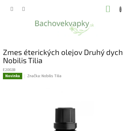
Prejsť
NÁKUP
na
obsah
KOŠÍK
Zmes éterických olejov Druhý dych
Nobilis Tilia
E2002B
Značka:
Nobilis Tilia
Novinka