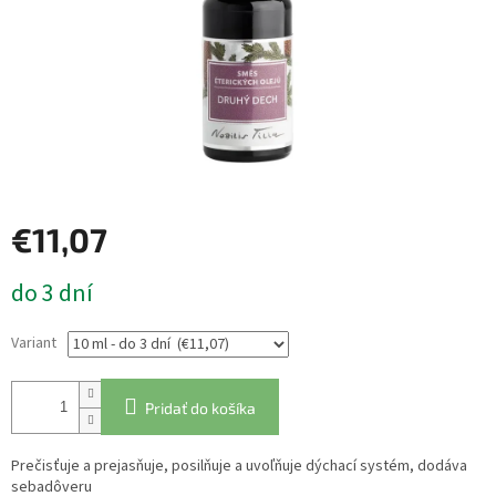
€11,07
Jednotková
do 3 dní
cena:
Variant
Pridať do košíka
Prečisťuje a prejasňuje, posilňuje a uvoľňuje dýchací systém, dodáva
sebadôveru