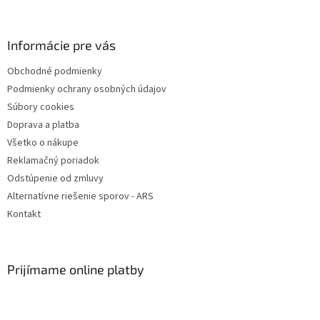
á
p
ä
Informácie pre vás
t
Obchodné podmienky
i
Podmienky ochrany osobných údajov
e
Súbory cookies
Doprava a platba
Všetko o nákupe
Reklamačný poriadok
Odstúpenie od zmluvy
Alternatívne riešenie sporov - ARS
Kontakt
Prijímame online platby