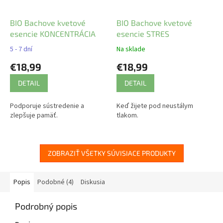
BIO Bachove kvetové
BIO Bachove kvetové
esencie KONCENTRÁCIA
esencie STRES
5 - 7 dní
Na sklade
€18,99
€18,99
DETAIL
DETAIL
Podporuje sústredenie a
Keď žijete pod neustálym
zlepšuje pamäť.
tlakom.
ZOBRAZIŤ VŠETKY SÚVISIACE PRODUKTY
Popis
Podobné (4)
Diskusia
Podrobný popis