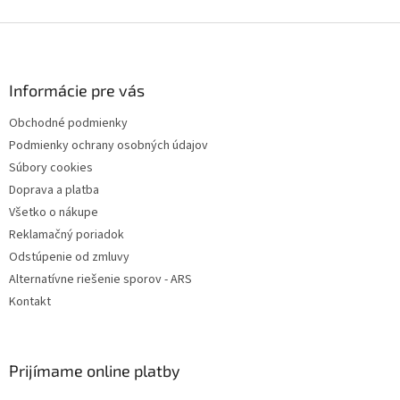
Z
á
p
ä
Informácie pre vás
t
Obchodné podmienky
i
Podmienky ochrany osobných údajov
e
Súbory cookies
Doprava a platba
Všetko o nákupe
Reklamačný poriadok
Odstúpenie od zmluvy
Alternatívne riešenie sporov - ARS
Kontakt
Prijímame online platby