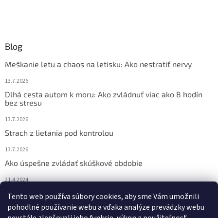
Blog
Meškanie letu a chaos na letisku: Ako nestratiť nervy
13.7.2026
Dlhá cesta autom k moru: Ako zvládnuť viac ako 8 hodín
bez stresu
13.7.2026
Strach z lietania pod kontrolou
13.7.2026
Ako úspešne zvládať skúškové obdobie
21.4.2024
Nočné pocikávanie u detí – ako môžu pomôcť Bachove
Tento web používa súbory cookies, aby sme Vám umožnili
esencie?
pohodlné používanie webu a vďaka analýze prevádzky webu