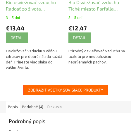
Bio osviežovač vzduchu
Bio Osviežovač vzduchu
Radosť zo života
Tiché miesto Farfalla
bergamot Farfalla 75 ml
75ml
3 – 5 dní
3 – 5 dní
€13,44
€12,47
DETAIL
DETAIL
Osviežovač vzduchu s vôňou
Prírodný osviežovač vzduchu na
citrusov pre dobrú náladu každá
toaletu pre neutralizáciu
deň. Prineste viac slnka do
nepríjemných pachov.
vášho života.
ZOBRAZIŤ VŠETKY SÚVISIACE PRODUKTY
Popis
Podobné (4)
Diskusia
Podrobný popis