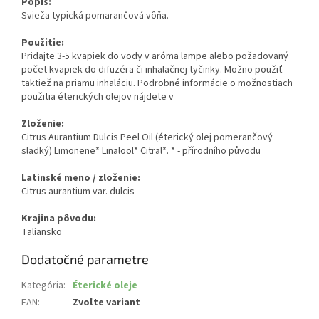
Popis:
Svieža typická pomarančová vôňa.
Použitie:
Pridajte 3-5 kvapiek do vody v aróma lampe alebo požadovaný
počet kvapiek do difuzéra či inhalačnej tyčinky. Možno použiť
taktiež na priamu inhaláciu. Podrobné informácie o možnostiach
použitia éterických olejov nájdete v
Zloženie:
Citrus Aurantium Dulcis Peel Oil (éterický olej pomerančový
sladký) Limonene* Linalool* Citral*. * - přírodního původu
Latinské meno / zloženie:
Citrus aurantium var. dulcis
Krajina pôvodu:
Taliansko
Dodatočné parametre
Kategória
:
Éterické oleje
EAN
:
Zvoľte variant