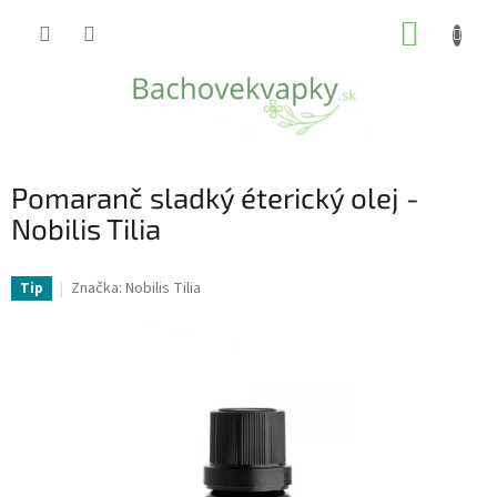
Prejsť
NÁKUP
na
obsah
KOŠÍK
Pomaranč sladký éterický olej -
Nobilis Tilia
Značka:
Nobilis Tilia
Tip