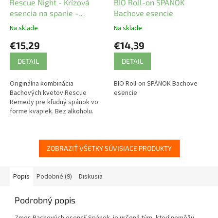
Rescue Night - Krízová
BIO Roll-on SPÁNOK
esencia na spanie -
Bachove esencie
kvapky bez alkoholu
Na sklade
Na sklade
€15,29
€14,39
DETAIL
DETAIL
Originálna kombinácia
BIO Roll-on SPÁNOK Bachove
Bachových kvetov Rescue
esencie
Remedy pre kľudný spánok vo
forme kvapiek. Bez alkoholu.
ZOBRAZIŤ VŠETKY SÚVISIACE PRODUKTY
Popis
Podobné (9)
Diskusia
Podrobný popis
Zmes Bachových esencií Spánok je určená tým, ktorí nemôžu