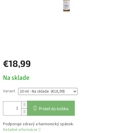
€18,99
Jednotková
Na sklade
cena:
Variant
Pridať do košíka
Podporuje zdravý a harmonický spánok.
Detailné informácie