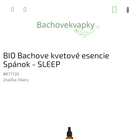
Prejsť
NÁKUP
na
obsah
KOŠÍK
BIO Bachove kvetové esencie
Spánok - SLEEP
BB77720
Značka:
Elixirs