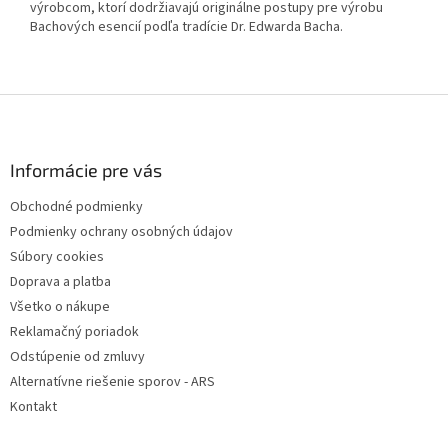
výrobcom, ktorí dodržiavajú originálne postupy pre výrobu
Bachových esencií podľa tradície Dr. Edwarda Bacha.
Z
á
p
ä
Informácie pre vás
t
Obchodné podmienky
i
Podmienky ochrany osobných údajov
e
Súbory cookies
Doprava a platba
Všetko o nákupe
Reklamačný poriadok
Odstúpenie od zmluvy
Alternatívne riešenie sporov - ARS
Kontakt