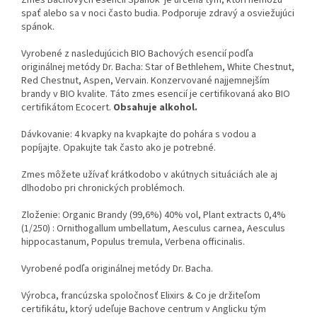
spať alebo sa v noci často budia. Podporuje zdravý a osviežujúci
spánok.
Vyrobené z nasledujúcich BIO Bachových esencií podľa
originálnej metódy Dr. Bacha: Star of Bethlehem, White Chestnut,
Red Chestnut, Aspen, Vervain. Konzervované najjemnejším
brandy v BIO kvalite. Táto zmes esencií je certifikovaná ako BIO
certifikátom Ecocert.
Obsahuje alkohol.
Dávkovanie: 4 kvapky na kvapkajte do pohára s vodou a
popíjajte. Opakujte tak často ako je potrebné.
Zmes môžete užívať krátkodobo v akútnych situáciách ale aj
dlhodobo pri chronických problémoch.
Zloženie: Organic Brandy (99,6%) 40% vol, Plant extracts 0,4%
(1/250) : Ornithogallum umbellatum, Aesculus carnea, Aesculus
hippocastanum, Populus tremula, Verbena officinalis.
Vyrobené podľa originálnej metódy Dr. Bacha.
Výrobca, francúzska spoločnosť Elixirs & Co je držiteľom
certifikátu, ktorý udeľuje Bachove centrum v Anglicku tým