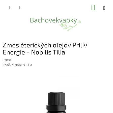
Prejsť
NÁKUP
na
obsah
KOŠÍK
Zmes éterických olejov Príliv
Energie - Nobilis Tilia
E2004
Značka:
Nobilis Tilia