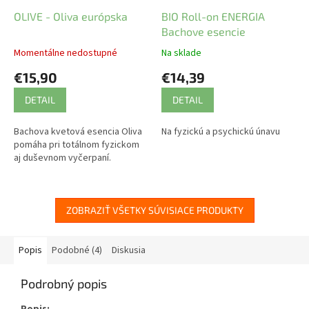
OLIVE - Oliva európska
BIO Roll-on ENERGIA
Bachove esencie
Momentálne nedostupné
Na sklade
€15,90
€14,39
DETAIL
DETAIL
Bachova kvetová esencia Oliva
Na fyzickú a psychickú únavu
pomáha pri totálnom fyzickom
aj duševnom vyčerpaní.
ZOBRAZIŤ VŠETKY SÚVISIACE PRODUKTY
Popis
Podobné (4)
Diskusia
Podrobný popis
Popis: