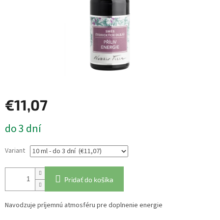
€11,07
Jednotková
do 3 dní
cena:
Variant
Pridať do košíka
Navodzuje príjemnú atmosféru pre doplnenie energie