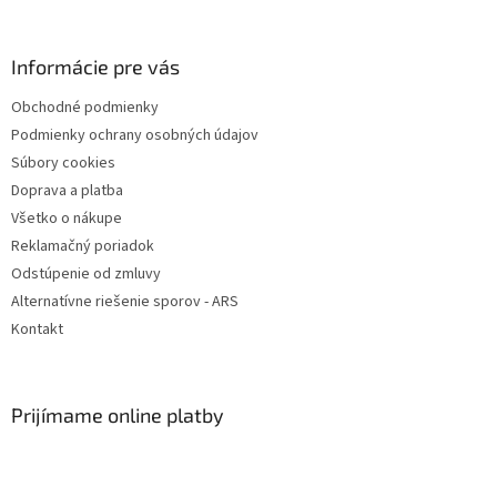
á
p
ä
Informácie pre vás
t
Obchodné podmienky
i
Podmienky ochrany osobných údajov
e
Súbory cookies
Doprava a platba
Všetko o nákupe
Reklamačný poriadok
Odstúpenie od zmluvy
Alternatívne riešenie sporov - ARS
Kontakt
Prijímame online platby