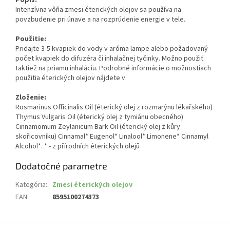
Intenzívna vôňa zmesi éterických olejov sa používa na
povzbudenie pri únave a na rozprúdenie energie v tele.
Použitie:
Pridajte 3-5 kvapiek do vody v aróma lampe alebo požadovaný
počet kvapiek do difuzéra či inhalačnej tyčinky. Možno použiť
taktiež na priamu inhaláciu. Podrobné informácie o možnostiach
použitia éterických olejov nájdete v
Zloženie:
Rosmarinus Officinalis Oil (éterický olej z rozmarýnu lékařského)
Thymus Vulgaris Oil (éterický olej z tymiánu obecného)
Cinnamomum Zeylanicum Bark Oil (éterický olej z kůry
skořicovníku) Cinnamal* Eugenol* Linalool* Limonene* Cinnamyl
Alcohol*. * - z přírodních éterických olejů
Dodatočné parametre
Kategória
:
Zmesi éterických olejov
EAN
:
8595100274373
Z