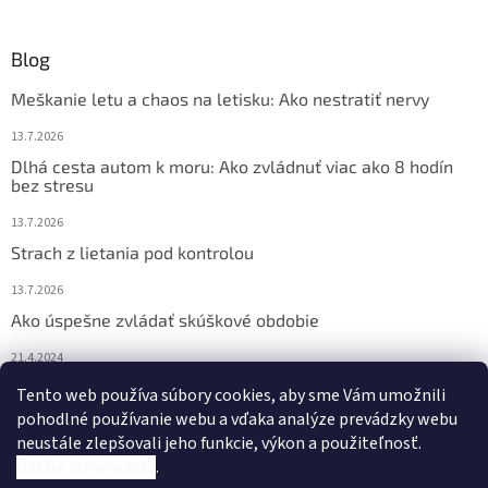
Blog
Meškanie letu a chaos na letisku: Ako nestratiť nervy
13.7.2026
Dlhá cesta autom k moru: Ako zvládnuť viac ako 8 hodín
bez stresu
13.7.2026
Strach z lietania pod kontrolou
13.7.2026
Ako úspešne zvládať skúškové obdobie
21.4.2024
Nočné pocikávanie u detí – ako môžu pomôcť Bachove
Tento web používa súbory cookies, aby sme Vám umožnili
esencie?
pohodlné používanie webu a vďaka analýze prevádzky webu
neustále zlepšovali jeho funkcie, výkon a použiteľnosť.
4.2.2024
Ďalšie informácie
.