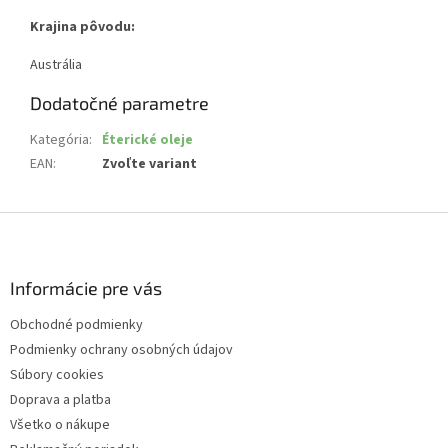
Krajina pôvodu:
Austrália
Dodatočné parametre
Kategória
:
Éterické oleje
EAN
:
Zvoľte variant
Z
á
p
ä
Informácie pre vás
t
Obchodné podmienky
i
Podmienky ochrany osobných údajov
e
Súbory cookies
Doprava a platba
Všetko o nákupe