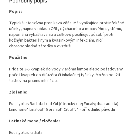
Podrobný popis
Popis:
Typická intenzívna prenikavá vôňa. Má vynikajúce protiinfekčné
účinky, najmä v oblasti ORL, dýchacieho a močového systému,
napomáha vykašliavaniu a celkovo posilňuje, pôsobí proti
kožným bakteriálnym a kvasinkovým infekciám, ničí
choroboplodné zárodky v ovzduší.
Použitie:
Pridajte 3-5 kvapiek do vody v aróma lampe alebo požadovaný
počet kvapiek do difuzéra či inhalačnej tyčinky. Možno použiť
taktiež na priamu inhaláciu.
Zloženie:
Eucalyptus Radiata Leaf Oil (éterický olej Eucalyptus radiata)
Limonene* Linalool* Geraniol* Citral*. * - přírodního původu
Latinské meno / zloženie:
Eucalyptus radiata