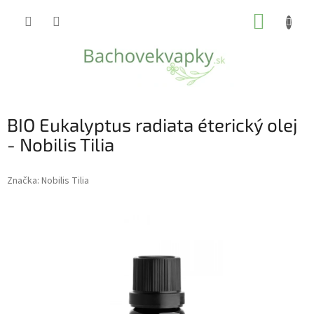
Prejsť
NÁKUP
na
obsah
KOŠÍK
BIO Eukalyptus radiata éterický olej
- Nobilis Tilia
Značka:
Nobilis Tilia