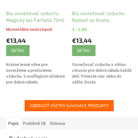
Bio osviežovač vzduchu
Bio osviežovač vzduchu
Magický les Farfalla 75ml
Radosť zo života
bergamot Farfalla 75 ml
Momentálne nedostupné
3 – 5 dní
€13,44
€13,44
DETAIL
DETAIL
Krásne lesné vône pre
Osviežovač vzduchu s vôňou
osvieženie a prečistenie
citrusov pre dobrú náladu každá
vzduchu. S uvoľňujúcim účinkom
deň. Prineste viac slnka do
pre dobrú náladu.
vášho života.
ZOBRAZIŤ VŠETKY SÚVISIACE PRODUKTY
Popis
Podobné (4)
Diskusia