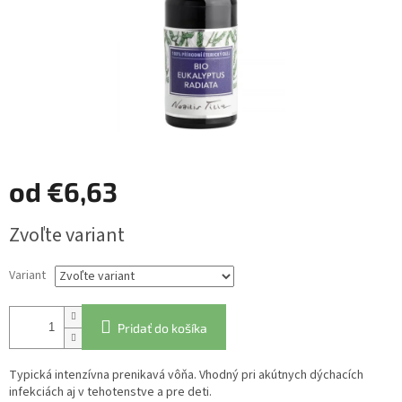
od
€6,63
Jednotková
Zvoľte variant
cena:
Variant
Pridať do košíka
Typická intenzívna prenikavá vôňa. Vhodný pri akútnych dýchacích
infekciách aj v tehotenstve a pre deti.