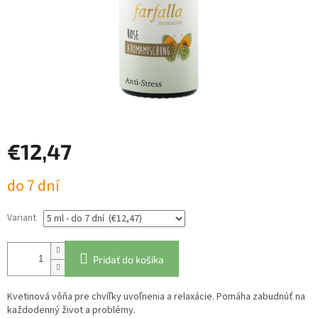
€12,47
Jednotková
do 7 dní
cena:
Variant
Pridať do košíka
Kvetinová vôňa pre chvíľky uvoľnenia a relaxácie. Pomáha zabudnúť na
každodenný život a problémy.