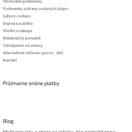
Obchodné podmienky
i
Podmienky ochrany osobných údajov
e
Súbory cookies
Doprava a platba
Všetko o nákupe
Reklamačný poriadok
Odstúpenie od zmluvy
Alternatívne riešenie sporov - ARS
Kontakt
Prijímame online platby
Blog
Meškanie letu a chaos na letisku: Ako nestratiť nervy