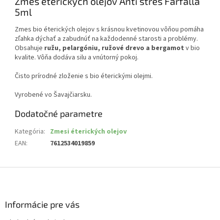
Zmes éterických olejov Anti stres Farfalla
5ml
Zmes bio éterických olejov s krásnou kvetinovou vôňou pomáha
zľahka dýchať a zabudnúť na každodenné starosti a problémy.
Obsahuje
ružu, pelargóniu, ružové drevo a bergamot
v bio
kvalite. Vôňa dodáva silu a vnútorný pokoj.
Čisto prírodné zloženie s bio éterickými olejmi.
Vyrobené vo Šavajčiarsku.
Dodatočné parametre
Kategória
:
Zmesi éterických olejov
EAN
:
7612534019859
Z
á
p
ä
Informácie pre vás
t