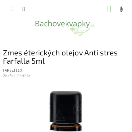
Prejsť
NÁKUP
na
obsah
KOŠÍK
Zmes éterických olejov Anti stres
Farfalla 5ml
FAR321110
Značka:
Farfalla