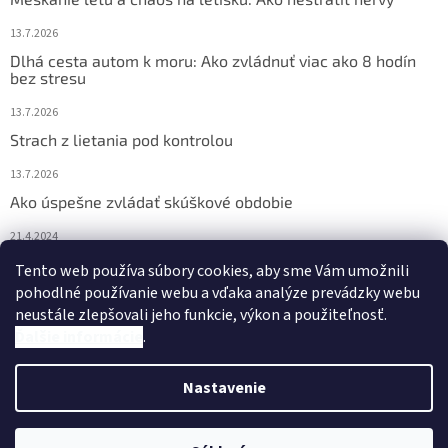
13.7.2026
Dlhá cesta autom k moru: Ako zvládnuť viac ako 8 hodín
bez stresu
13.7.2026
Strach z lietania pod kontrolou
13.7.2026
Ako úspešne zvládať skúškové obdobie
21.4.2024
Nočné pocikávanie u detí – ako môžu pomôcť Bachove
Tento web používa súbory cookies, aby sme Vám umožnili
esencie?
pohodlné používanie webu a vďaka analýze prevádzky webu
neustále zlepšovali jeho funkcie, výkon a použiteľnosť.
4.2.2024
Ďalšie informácie
.
Nastavenie
Vytvoril Shoptet