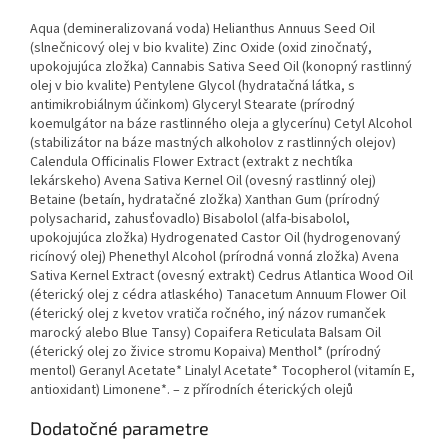
Aqua (demineralizovaná voda) Helianthus Annuus Seed Oil
(slnečnicový olej v bio kvalite) Zinc Oxide (oxid zinočnatý,
upokojujúca zložka) Cannabis Sativa Seed Oil (konopný rastlinný
olej v bio kvalite) Pentylene Glycol (hydratačná látka, s
antimikrobiálnym účinkom) Glyceryl Stearate (prírodný
koemulgátor na báze rastlinného oleja a glycerínu) Cetyl Alcohol
(stabilizátor na báze mastných alkoholov z rastlinných olejov)
Calendula Officinalis Flower Extract (extrakt z nechtíka
lekárskeho) Avena Sativa Kernel Oil (ovesný rastlinný olej)
Betaine (betaín, hydratačné zložka) Xanthan Gum (prírodný
polysacharid, zahusťovadlo) Bisabolol (alfa-bisabolol,
upokojujúca zložka) Hydrogenated Castor Oil (hydrogenovaný
ricínový olej) Phenethyl Alcohol (prírodná vonná zložka) Avena
Sativa Kernel Extract (ovesný extrakt) Cedrus Atlantica Wood Oil
(éterický olej z cédra atlaského) Tanacetum Annuum Flower Oil
(éterický olej z kvetov vratiča ročného, iný názov rumanček
marocký alebo Blue Tansy) Copaifera Reticulata Balsam Oil
(éterický olej zo živice stromu Kopaiva) Menthol* (prírodný
mentol) Geranyl Acetate* Linalyl Acetate* Tocopherol (vitamín E,
antioxidant) Limonene*. – z přírodních éterických olejů
Dodatočné parametre