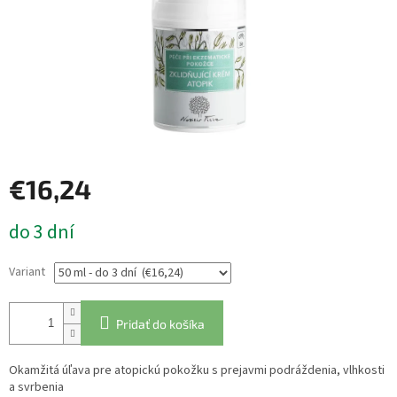
€16,24
Jednotková
do 3 dní
cena:
Variant
Pridať do košíka
Okamžitá úľava pre atopickú pokožku s prejavmi podráždenia, vlhkosti
a svrbenia