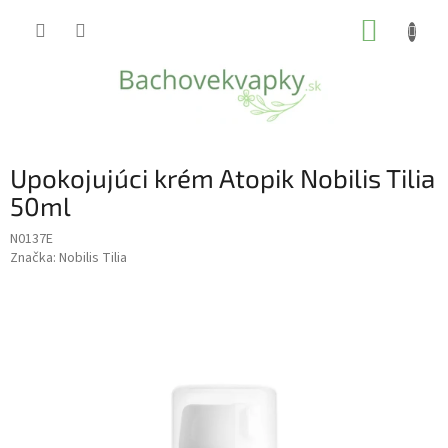
Prejsť
NÁKUP
na
obsah
KOŠÍK
Upokojujúci krém Atopik Nobilis Tilia
50ml
N0137E
Značka:
Nobilis Tilia