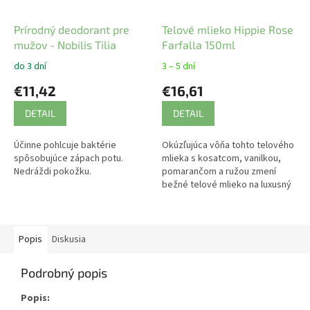
Prírodný deodorant pre
Telové mlieko Hippie Rose
mužov - Nobilis Tilia
Farfalla 150ml
do 3 dní
3 – 5 dní
€11,42
€16,61
DETAIL
DETAIL
Účinne pohlcuje baktérie
Okúzľujúca vôňa tohto telového
spôsobujúce zápach potu.
mlieka s kosatcom, vanilkou,
Nedráždi pokožku.
pomarančom a ružou zmení
bežné telové mlieko na luxusný
pocit starostlivosti o pokožku.
Popis
Diskusia
Podrobný popis
Popis: