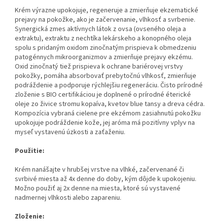
Krém výrazne upokojuje, regeneruje a zmierňuje ekzematické
prejavy na pokožke, ako je začervenanie, vlhkosť a svrbenie.
Synergická zmes aktívnych látok z ovsa (ovseného oleja a
extraktu), extraktu z nechtíka lekárskeho a konopného oleja
spolu s pridaným oxidom zinočnatým prispieva k obmedzeniu
patogénnych mikroorganizmov a zmierňuje prejavy ekzému.
Oxid zinočnatý tiež prispieva k ochrane bariérovej vrstvy
pokožky, pomáha absorbovať prebytočnú vlhkosť, zmierňuje
podráždenie a podporuje rýchlejšiu regeneráciu. Čisto prírodné
zloženie s BIO certifikáciou je doplnené o prírodné éterické
oleje zo živice stromu kopaíva, kvetov blue tansy a dreva cédra.
Kompozícia vybraná cielene pre ekzémom zasiahnutú pokožku
upokojuje podráždenie kože, jej aróma má pozitívny vplyv na
myseľ vystavenú úzkosti a zaťaženiu.
Použitie:
Krém nanášajte v hrubšej vrstve na vlhké, začervenané či
svrbivé miesta až 4x denne do doby, kým dôjde k upokojeniu.
Možno použiť aj 2x denne na miesta, ktoré sú vystavené
nadmernej vlhkosti alebo zapareniu.
Zloženie: