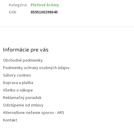
Kategória
:
Pleťové krémy
EAN
:
8595100298645
Z
á
p
ä
Informácie pre vás
t
Obchodné podmienky
i
Podmienky ochrany osobných údajov
e
Súbory cookies
Doprava a platba
Všetko o nákupe
Reklamačný poriadok
Odstúpenie od zmluvy
Alternatívne riešenie sporov - ARS
Kontakt