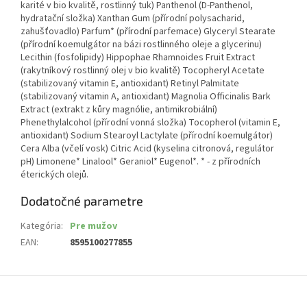
karité v bio kvalitě, rostlinný tuk) Panthenol (D-Panthenol,
hydratační složka) Xanthan Gum (přírodní polysacharid,
zahušťovadlo) Parfum* (přírodní parfemace) Glyceryl Stearate
(přírodní koemulgátor na bázi rostlinného oleje a glycerinu)
Lecithin (fosfolipidy) Hippophae Rhamnoides Fruit Extract
(rakytníkový rostlinný olej v bio kvalitě) Tocopheryl Acetate
(stabilizovaný vitamin E, antioxidant) Retinyl Palmitate
(stabilizovaný vitamin A, antioxidant) Magnolia Officinalis Bark
Extract (extrakt z kůry magnólie, antimikrobiální)
Phenethylalcohol (přírodní vonná složka) Tocopherol (vitamin E,
antioxidant) Sodium Stearoyl Lactylate (přírodní koemulgátor)
Cera Alba (včelí vosk) Citric Acid (kyselina citronová, regulátor
pH) Limonene* Linalool* Geraniol* Eugenol*. * - z přírodních
éterických olejů.
Dodatočné parametre
Kategória
:
Pre mužov
EAN
:
8595100277855
Z
á