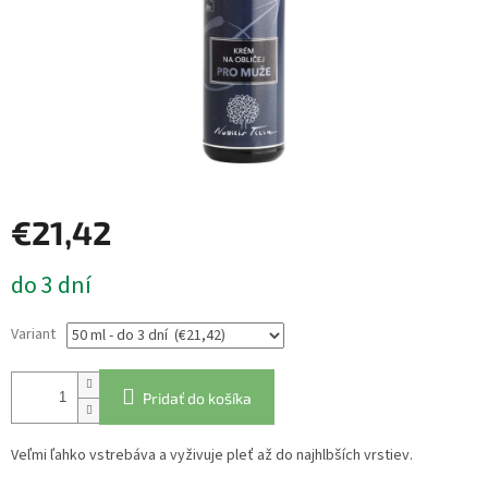
€21,42
Jednotková
do 3 dní
cena:
Variant
Pridať do košíka
Veľmi ľahko vstrebáva a vyživuje pleť až do najhlbších vrstiev.