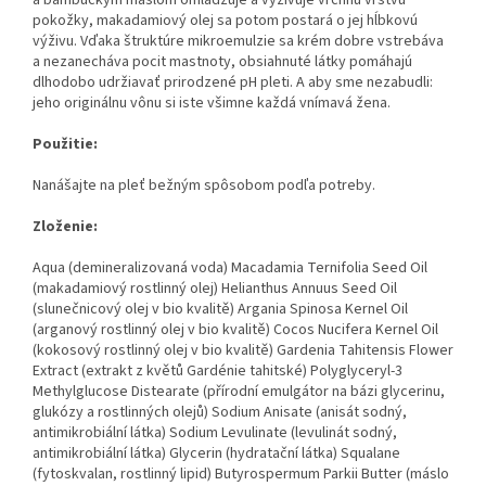
a bambuckým maslom omladzuje a vyživuje vrchnú vrstvu
pokožky, makadamiový olej sa potom postará o jej hĺbkovú
výživu. Vďaka štruktúre mikroemulzie sa krém dobre vstrebáva
a nezanecháva pocit mastnoty, obsiahnuté látky pomáhajú
dlhodobo udržiavať prirodzené pH pleti. A aby sme nezabudli:
jeho originálnu vônu si iste všimne každá vnímavá žena.
Použitie:
Nanášajte na pleť bežným spôsobom podľa potreby.
Zloženie:
Aqua (demineralizovaná voda) Macadamia Ternifolia Seed Oil
(makadamiový rostlinný olej) Helianthus Annuus Seed Oil
(slunečnicový olej v bio kvalitě) Argania Spinosa Kernel Oil
(arganový rostlinný olej v bio kvalitě) Cocos Nucifera Kernel Oil
(kokosový rostlinný olej v bio kvalitě) Gardenia Tahitensis Flower
Extract (extrakt z květů Gardénie tahitské) Polyglyceryl-3
Methylglucose Distearate (přírodní emulgátor na bázi glycerinu,
glukózy a rostlinných olejů) Sodium Anisate (anisát sodný,
antimikrobiální látka) Sodium Levulinate (levulinát sodný,
antimikrobiální látka) Glycerin (hydratační látka) Squalane
(fytoskvalan, rostlinný lipid) Butyrospermum Parkii Butter (máslo