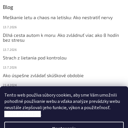
Blog
Meškanie letu a chaos na letisku: Ako nestratiť nervy
13.7.2026
Dlhá cesta autom k moru: Ako zvládnuť viac ako 8 hodín
bez stresu
13.7.2026
Strach z lietania pod kontrolou
13.7.2026
Ako úspešne zvládať skúškové obdobie
21.4.2024
Nočné pocikávanie u detí – ako môžu pomôcť Bachove
Tento web používa súbory cookies, aby sme Vám umožnili
esencie?
pohodlné používanie webu a vďaka analýze prevádzky webu
neustále zlepšovali jeho funkcie, výkon a použiteľnosť.
4.2.2024
Ďalšie informácie
.