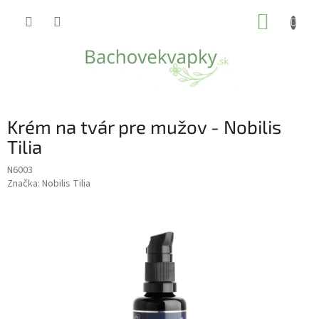
Prejsť
NÁKUP
na
obsah
KOŠÍK
Krém na tvár pre mužov - Nobilis
Tilia
N6003
Značka:
Nobilis Tilia