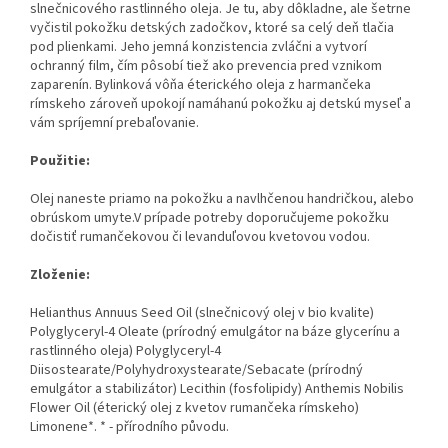
slnečnicového rastlinného oleja. Je tu, aby dôkladne, ale šetrne
vyčistil pokožku detských zadočkov, ktoré sa celý deň tlačia
pod plienkami. Jeho jemná konzistencia zvláčni a vytvorí
ochranný film, čím pôsobí tiež ako prevencia pred vznikom
zaparenín. Bylinková vôňa éterického oleja z harmančeka
rímskeho zároveň upokojí namáhanú pokožku aj detskú myseľ a
vám spríjemní prebaľovanie.
Použitie:
Olej naneste priamo na pokožku a navlhčenou handričkou, alebo
obrúskom umyte.V prípade potreby doporučujeme pokožku
dočistiť rumančekovou či levanduľovou kvetovou vodou.
Zloženie:
Helianthus Annuus Seed Oil (slnečnicový olej v bio kvalite)
Polyglyceryl-4 Oleate (prírodný emulgátor na báze glycerínu a
rastlinného oleja) Polyglyceryl-4
Diisostearate/Polyhydroxystearate/Sebacate (prírodný
emulgátor a stabilizátor) Lecithin (fosfolipidy) Anthemis Nobilis
Flower Oil (éterický olej z kvetov rumančeka rímskeho)
Limonene*. * - přírodního původu.