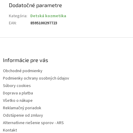
Dodatočné parametre
Kategória
:
Detská kozmetika
EAN
:
8595100297723
Z
á
p
ä
Informácie pre vás
t
Obchodné podmienky
i
Podmienky ochrany osobných údajov
e
Súbory cookies
Doprava a platba
Všetko o nákupe
Reklamačný poriadok
Odstúpenie od zmluvy
Alternatívne riešenie sporov - ARS
Kontakt