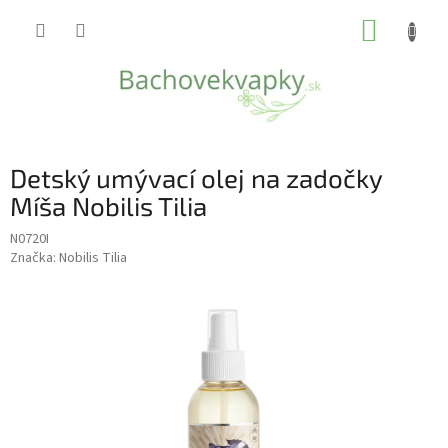
Prejsť
NÁKUP
na
obsah
KOŠÍK
Detský umývací olej na zadočky
Míša Nobilis Tilia
N0720I
Značka:
Nobilis Tilia