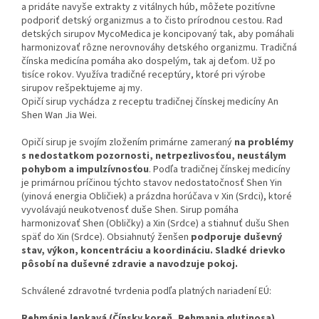
a pridáte navyše extrakty z vitálnych húb, môžete pozitívne
podporiť detský organizmus a to čisto prírodnou cestou. Rad
detských sirupov MycoMedica je koncipovaný tak, aby pomáhali
harmonizovať rôzne nerovnováhy detského organizmu. Tradičná
čínska medicína pomáha ako dospelým, tak aj deťom. Už po
tisíce rokov. Využíva tradičné receptúry, ktoré pri výrobe
sirupov rešpektujeme aj my.
Opičí sirup vychádza z receptu tradičnej čínskej medicíny An
Shen Wan Jia Wei.
Opičí sirup je svojím zložením primárne zameraný
na problémy
s nedostatkom pozornosti, netrpezlivosťou, neustálym
pohybom a impulzívnosťou
. Podľa tradičnej čínskej medicíny
je primárnou príčinou týchto stavov nedostatočnosť Shen Yin
(yinová energia Obličiek) a prázdna horúčava v Xin (Srdci), ktoré
vyvolávajú neukotvenosť duše Shen. Sirup pomáha
harmonizovať Shen (Obličky) a Xin (Srdce) a stiahnuť dušu Shen
späť do Xin (Srdce). Obsiahnutý ženšen
podporuje duševný
stav, výkon, koncentráciu a koordináciu. Sladké drievko
pôsobí na duševné zdravie a navodzuje pokoj.
Schválené zdravotné tvrdenia podľa platných nariadení EÚ:
Rehmánia lepkavá (Čínsky koreň, Rehmania glutinosa)