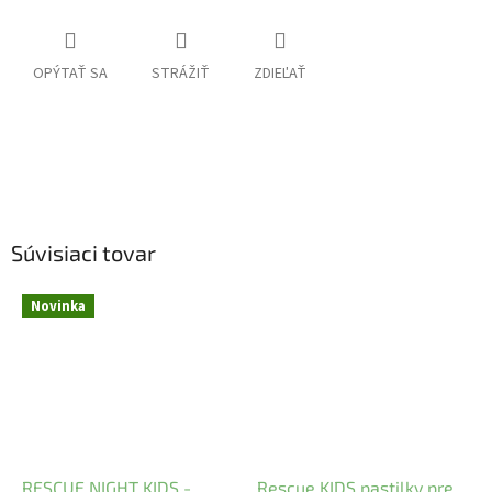
OPÝTAŤ SA
STRÁŽIŤ
ZDIEĽAŤ
Súvisiaci tovar
Novinka
RESCUE NIGHT KIDS -
Rescue KIDS pastilky pre