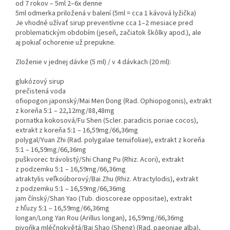
od 7 rokov – 5ml 2–6x denne
5ml odmerka priložená v balení (5ml = cca 1 kávová lyžička)
Je vhodné užívať sirup preventívne cca 1–2 mesiace pred
problematickým obdobím (jeseň, začiatok škôlky apod.), ale
aj pokiaľ ochorenie už prepukne.
Zloženie v jednej dávke (5 ml) / v 4 dávkach (20 ml):
glukózový sirup
prečistená voda
ofiopogon japonský/Mai Men Dong (Rad. Ophiopogonis), extrakt
z koreňa 5:1 – 22,12mg/88,48mg
pornatka kokosová/Fu Shen (Scler. paradicis poriae cocos),
extrakt z koreňa 5:1 – 16,59mg/66,36mg
polygal/Yuan Zhi (Rad. polygalae tenuifoliae), extrakt z koreňa
5:1 – 16,59mg/66,36mg
puškvorec trávolistý/Shi Chang Pu (Rhiz. Acori), extrakt
z podzemku 5:1 – 16,59mg/66,36mg
atraktylis veľkoúborový/Bai Zhu (Rhiz. Atractylodis), extrakt
z podzemku 5:1 – 16,59mg/66,36mg
jam čínský/Shan Yao (Tub. dioscoreae oppositae), extrakt
z hľuzy 5:1 – 16,59mg/66,36mg
longan/Long Yan Rou (Arillus longan), 16,59mg/66,36mg
pivoňka mléčnokvětá/Bai Shao (Sheng) (Rad. paeoniae alba),