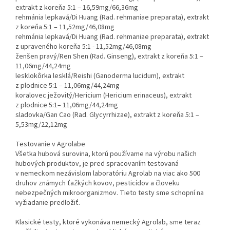
extrakt z koreňa 5:1 – 16,59mg/66,36mg
rehmánia lepkavá/Di Huang (Rad. rehmaniae preparata), extrakt
z koreňa 5:1 – 11,52mg/46,08mg
rehmánia lepkavá/Di Huang (Rad. rehmaniae preparata), extrakt
z upraveného koreňa 5:1 - 11,52mg/46,08mg
ženšen pravý/Ren Shen (Rad. Ginseng), extrakt z koreňa 5:1 –
11,06mg/44,24mg
lesklokôrka lesklá/Reishi (Ganoderma lucidum), extrakt
z plodnice 5:1 – 11,06mg/44,24mg
koralovec ježovitý/Hericium (Hericium erinaceus), extrakt
z plodnice 5:1– 11,06mg/44,24mg
sladovka/Gan Cao (Rad. Glycyrrhizae), extrakt z koreňa 5:1 –
5,53mg/22,12mg
Testovanie v Agrolabe
Všetka hubová surovina, ktorú používame na výrobu našich
hubových produktov, je pred spracovaním testovaná
v nemeckom nezávislom laboratóriu Agrolab na viac ako 500
druhov známych ťažkých kovov, pesticídov a človeku
nebezpečných mikroorganizmov. Tieto testy sme schopní na
vyžiadanie predložiť.
Klasické testy, ktoré vykonáva nemecký Agrolab, sme teraz