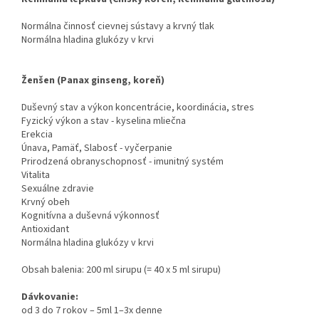
Normálna činnosť cievnej sústavy a krvný tlak
Normálna hladina glukózy v krvi
Ženšen (Panax ginseng, koreň)
Duševný stav a výkon koncentrácie, koordinácia, stres
Fyzický výkon a stav - kyselina mliečna
Erekcia
Únava, Pamäť, Slabosť - vyčerpanie
Prirodzená obranyschopnosť - imunitný systém
Vitalita
Sexuálne zdravie
Krvný obeh
Kognitívna a duševná výkonnosť
Antioxidant
Normálna hladina glukózy v krvi
Obsah balenia: 200 ml sirupu (= 40 x 5 ml sirupu)
Dávkovanie:
od 3 do 7 rokov – 5ml 1–3x denne