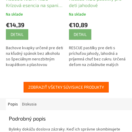
Krízová esencia na spanie
deti jahodové
pre deti
Na sklade
Na sklade
€14,39
€10,89
DETAIL
DETAIL
Bachove kvapky určené pre deti
RESCUE pastilky pre deti s
na kľudný spánok bez alkoholu
príchuťou jahody, lahodná a
so špeciálnym nerozbitným
príjemná chuť bez cukru. Určená
kvapátkom a plastovou
deťom na zvládnutie malých
fľaštičkou pre bezpečnosť.
zranení, na upokojenie, pri
smútku z odlúčenia, napätí,...
ZOBRAZIŤ VŠETKY SÚVISIACE PRODUKTY
Popis
Diskusia
Podrobný popis
Bylinky dokážu doslova zázraky. Keď ich správne skombinujete