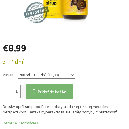
€8,99
Jednotková
3 - 7 dní
cena:
Variant
Pridať do košíka
Detský opičí sirup podľa receptúry tradičnej čínskej medicíny.
Netrpezlivosť. Detská hyperaktivita. Neustály pohyb, impulzívnosť.
Detailné informácie