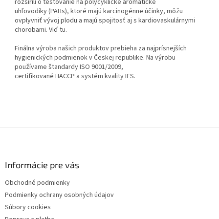
rozšírili o testovanie na polycyklické aromatické
uhľovodíky (PAHs), ktoré majú karcinogénne účinky, môžu
ovplyvniť vývoj plodu a majú spojitosť aj s kardiovaskulárnymi
chorobami. Viď tu.
Finálna výroba našich produktov prebieha za najprísnejších
hygienických podmienok v Českej republike. Na výrobu
používame štandardy ISO 9001/2009,
certifikované HACCP a systém kvality IFS.
Z
á
p
ä
Informácie pre vás
t
Obchodné podmienky
i
Podmienky ochrany osobných údajov
e
Súbory cookies