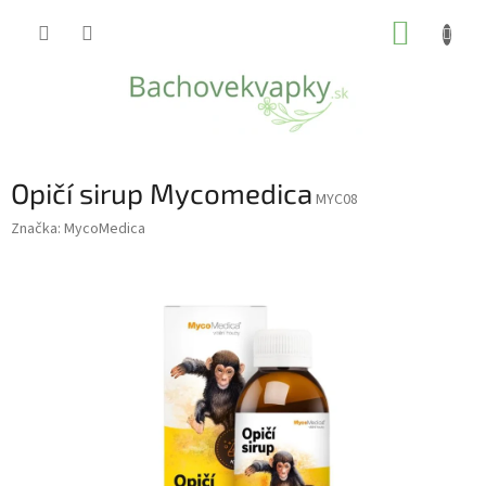
Prejsť
NÁKUP
na
obsah
KOŠÍK
Opičí sirup Mycomedica
MYC08
Značka:
MycoMedica