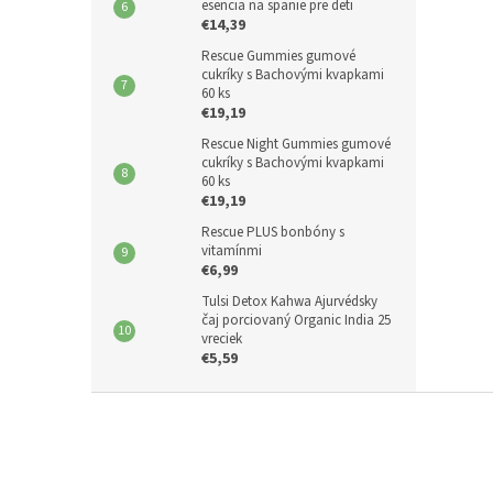
esencia na spanie pre deti
€14,39
Rescue Gummies gumové
cukríky s Bachovými kvapkami
60 ks
€19,19
Rescue Night Gummies gumové
cukríky s Bachovými kvapkami
60 ks
€19,19
Rescue PLUS bonbóny s
vitamínmi
€6,99
Tulsi Detox Kahwa Ajurvédsky
čaj porciovaný Organic India 25
vreciek
€5,59
Z
á
p
ä