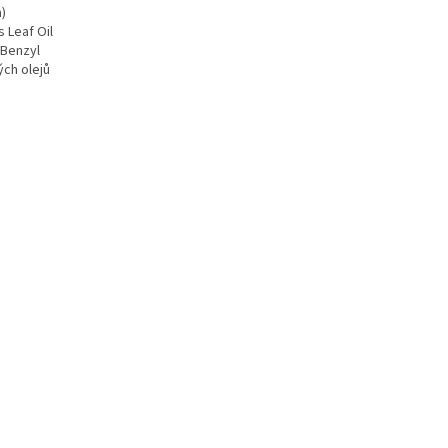
a)
s Leaf Oil
 Benzyl
ých olejů