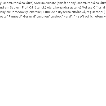
, antimikrobiálna látka) Sodium Anisate (anisát sodný, antimikrobiálna látk
ndrum Sativum Fruit Oil (éterický olej z koriandra siateho) Melissa Officinali
ický olej z medovky lekárskej) Citric Acid (kyselina citrónová, regulátor pH)
ate* Farnesol* Geranial* Limonen* Linalool* Neral*. * - z přírodních éterick