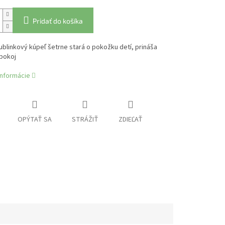
Pridať do košíka
blinkový kúpeľ šetrne stará o pokožku detí, prináša
 pokoj
informácie
OPÝTAŤ SA
STRÁŽIŤ
ZDIEĽAŤ