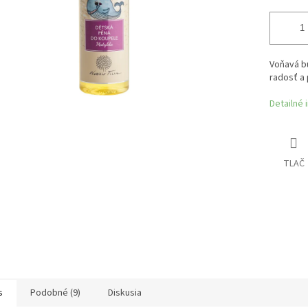
Voňavá bu
radosť a
Detailné 
TLAČ
s
Podobné (9)
Diskusia