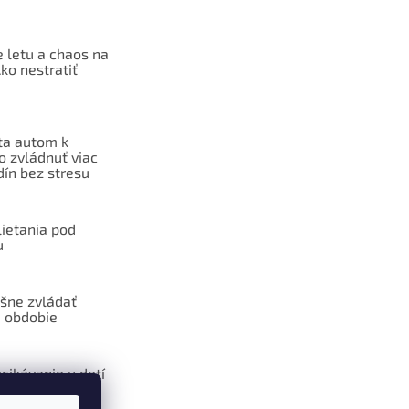
 letu a chaos na
Ako nestratiť
ta autom k
o zvládnuť viac
dín bez stresu
lietania pod
u
šne zvládať
 obdobie
cikávanie u detí
ôžu pomôcť
esencie?