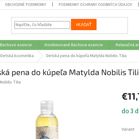
OBCHODNÉ PODMIENKY
PODMIENKY OCHRANY OSOBNÝCH ÚDAJOV
HĽADAŤ
 Bachove esencie
Kombinované Bachove esencie
Relaxačná a
Detská kozmetika
Detská pena do kúpeľa Matylda Nobilis Tilia
ká pena do kúpeľa Matylda Nobilis Til
Nobilis Tilia
€11
Jednotk
do 3 d
cena:
Variant