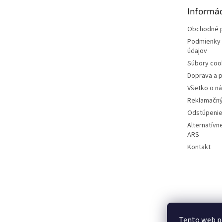
t
Informác
i
e
Obchodné 
Podmienky 
údajov
Súbory coo
Doprava a p
Všetko o n
Reklamačný
Odstúpenie
Alternatívn
ARS
Kontakt
Tento web p