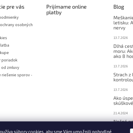
ie pre vás
Prijímame online
Blog
platby
podmienky
Meškanie
letisku: 
ochrany osobných
nervy
kies
13.7.2026
latba
Dlhá ces
moru: Ak
ákupe
ako 8 ho
 poriadok
13.7.2026
 od zmluvy
Strach z 
e riešenie sporov -
kontrolo
13.7.2026
Ako úspe
skúškové
21.4.2024
Nočné po
– ako m
oužíva súbory cookies, aby sme Vám umožnili pohodlné
Bachove 