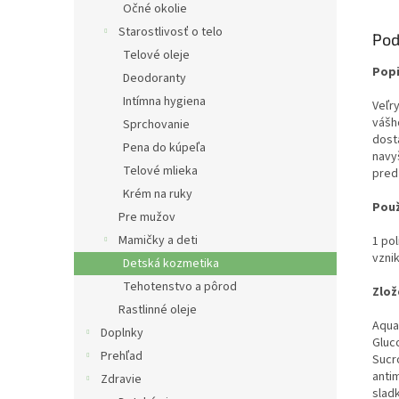
Očné okolie
Starostlivosť o telo
Pod
Telové oleje
Popi
Deodoranty
Intímna hygiena
Veľr
vášh
Sprchovanie
dost
Pena do kúpeľa
navy
Telové mlieka
pred
Krém na ruky
Použ
Pre mužov
Mamičky a deti
1 pol
vzni
Detská kozmetika
Tehotenstvo a pôrod
Zlož
Rastlinné oleje
Aqua
Doplnky
Gluco
Prehľad
Sucr
anti
Zdravie
slad