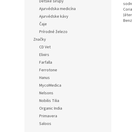
Detské sirupy
sodný
Ajurvédska medicína
Coria
(éter
Ajurvédske kávy
Benzo
Čaje
Prírodné železo
Značky
CD Vet
Elixirs
Farfalla
Ferrotone
Hanus
MycoMedica
Nelsons
Nobilis Tilia
Organic India
Primavera
Saloos