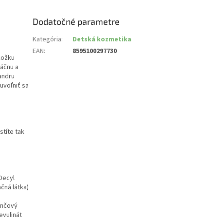
Dodatočné parametre
Kategória
:
Detská kozmetika
EAN
:
8595100297730
kožku
láčnu a
andru
uvoľniť sa
stíte tak
Decyl
čná látka)
ančový
evulinát