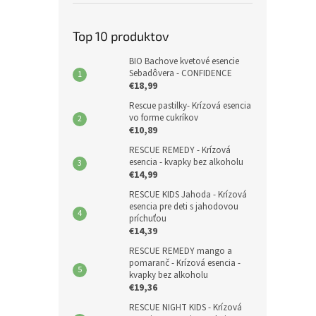
Top 10 produktov
BIO Bachove kvetové esencie
Sebadôvera - CONFIDENCE
€18,99
Rescue pastilky- Krízová esencia
vo forme cukríkov
€10,89
RESCUE REMEDY - Krízová
esencia - kvapky bez alkoholu
€14,99
RESCUE KIDS Jahoda - Krízová
esencia pre deti s jahodovou
príchuťou
€14,39
RESCUE REMEDY mango a
pomaranč - Krízová esencia -
kvapky bez alkoholu
€19,36
RESCUE NIGHT KIDS - Krízová