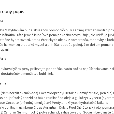
robný popis
s:
yba Matylda vám bude skúsenou pomocníčkou v šetrnej starostlivosti o po
o bábätka. Táto jemná kúpeľová pena pokožku nevysušuje, ale udržuje ju v
atočne hydratovanú. Zmes éterických olejov z pomaranča, medovky a kori
še harmonizuje detskú myseľ a prináša radosť a pokoj, čím deťom pomáha 
 spaním.
itie:
ievkovú lyžicu peny prilievajte pod tečúcu vodu počas napúšťania vane. Zai
k dostatočného množstva bubliniek.
enie:
 (demineralizovaná voda) Cocamidopropyl Betaine (jemný tenzid, penidlo) 
side (prírodný tenzid na báze rastlinného oleja a glukózy) Glycerin (hydrata
ose Cocoate (prírodný emulgátor) Pentylene Glycol (hydratačná látka, s
mikrobiálnym účinkom) Citrus Aurantium Dulcis Peel Oil (éterický olej pomar
ký) Xanthan Gum (prírodný polysacharid, zahusťovadlo) Sodium Levulinate (l