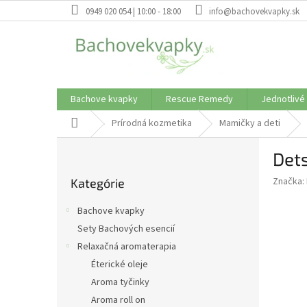
Prejsť
0949 020 054 | 10:00 - 18:00
info@bachovekvapky.sk
na
obsah
Bachove kvapky
Rescue Remedy
Jednotlivé
Domov
Prírodná kozmetika
Mamičky a deti
B
Dets
o
Preskočiť
č
Značka:
Kategórie
kategórie
n
ý
Bachove kvapky
p
Sety Bachových esencií
a
Relaxačná aromaterapia
n
e
Éterické oleje
l
Aroma tyčinky
Aroma roll on