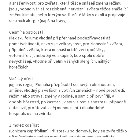
a snášenlivost; pro zvířata, která těžce snášejí změnu režimu,
jsou „popudlivá“ až rozzlobená, nervózní, zvířata těžce snášející
změnu klimatu, nebo kterým vadí určité látky v okolí a projevuje
se u nich alergie (např. na trávy).
Cesmína ostrolistá
(ilex axuifolium): Vhodná při přehnané podezřívavosti až
pomstychtivosti, navozuje velkorysost, pro zlomyslná zvířata,
případně zvířata, která nesnáší určité věci (pošťáky,
veterináře…), nebo žijí ve skupině, kde spolu dobře
nevycházejí, vhodné při velmi vážných alergiích, náhlých
horečkách.
Vlašský ořech
juglans regia): Pomáhá přizpůsobit se novým okolnostem,
změně, vhodný při větších životních změnách – nové prostředí,
režim nebo strava, změny v rodině, u samic při první říji, v
období březosti, po kastraci, v souvislosti s anestezií, případně
eutanazií, profitovat z něj mohou např. i dlouhodobě
hospitalizovaná zvířata.
Zimolez kozí list
(Lonicera caprifolium): Při stesku po domově, kdy se zvíře těžko
přizpůsobuje novému prostředí, pro deprimovaná zvířata,