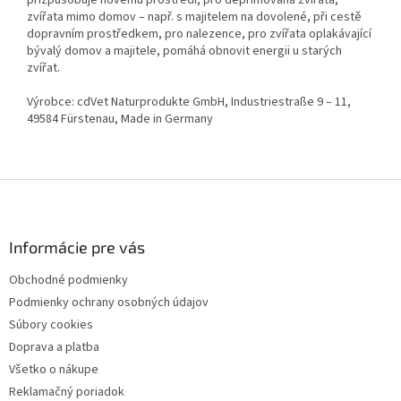
zvířata mimo domov – např. s majitelem na dovolené, při cestě
dopravním prostředkem, pro nalezence, pro zvířata oplakávající
bývalý domov a majitele, pomáhá obnovit energii u starých
zvířat.
Výrobce: cdVet Naturprodukte GmbH, Industriestraße 9 – 11,
49584 Fürstenau, Made in Germany
Z
á
p
ä
Informácie pre vás
t
Obchodné podmienky
i
Podmienky ochrany osobných údajov
e
Súbory cookies
Doprava a platba
Všetko o nákupe
Reklamačný poriadok