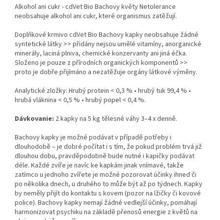
Alkohol ani cukr - cdVet Bio Bachovy květy Netolerance
neobsahuje alkohol ani cukr, které organismus zatěžují.
Doplňkové krmivo cdVet Bio Bachovy kapky neobsahuje žádné
syntetické látky >> přidány nejsou umělé vitamíny, anorganické
minerály, laciná plniva, chemické konzervanty ani jiná éčka.
Složeno je pouze z přírodních organických komponentů >>
proto je dobře přijímáno a nezatěžuje orgány látkové výměny.
Analytické zložky: Hrubý protein < 0,3 % • hrubý tuk 99,4 % •
hrubá vláknina < 0,5 % • hrubý popel < 0,4 %.
Dávkovanie:
2 kapky na 5 kg tělesné váhy 3–4 x denně.
Bachovy kapky je možné podávat v případě potřeby i
dlouhodobě – je dobré počítat i s tím, že pokud problém trvá již
dlouhou dobu, pravděpodobně bude nutné i kapičky podávat
déle. Každé zvíře je navíc ke kapkám jinak vnímavé, takže
zatímco u jednoho zvířete je možné pozorovat účinky ihned či
po několika dnech, u druhého to může být až po týdnech. Kapky
by neměly přijít do kontaktu s kovem (pozor na lžičky či kovové
police). Bachovy kapky nemají žádné vedlejší účinky, pomáhají
harmonizovat psychiku na základě přenosů energie z květů na