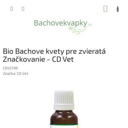
Prejsť
NÁKUP
na
obsah
KOŠÍK
Bio Bachove kvety pre zvieratá
Značkovanie - CD Vet
CDV3749
Značka:
CD Vet