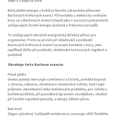
oleje a z olejů na zvíře.
Biofyzikální energie z květů je hlavním zdravotním přínosem
Bachových květových esencí. Při kontaktu s elektricky vodivými
kovy se u Bachových esencí (stejně jako v syrových potravinách)
snižuje jejich životní energie (polarita a frekvence proudů).
To snižuje jejich vibračně energetický léčebný přínos pro
organismus. Proto se prosím při skladování a podávání
Bachových květových esencí vyvarujte kontaktu s kovy, jako
například lžičky při podávání, skladování na kovových regálech a
podobně.
Obsahuje tieto Bachove esencie:
Plané jablko
(malus pumila): Navozuje vznešenost a čistotu, pomáhá bojovat
s otravou, nákazou, vhodné pro choulostivá zvířata, trpící např.
průjmem, inkontinencí nebo ledvinovými problémy, pro zvířata s
kožními potížemi, při posedlosti úpravným zevnějškem, vhodné
při častém napadení parazity, u alergií, během půstu.
Buk lesní
(fagus sylvatica): V případě netolerance, navozuje větší flexibilitu