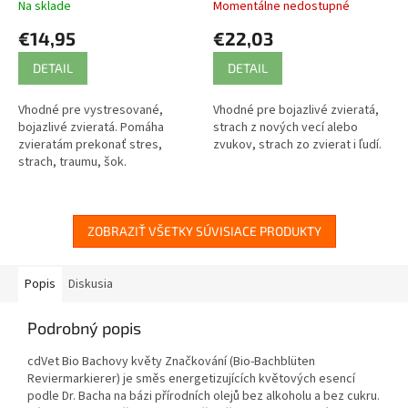
Na sklade
Momentálne nedostupné
€14,95
€22,03
DETAIL
DETAIL
Vhodné pre vystresované,
Vhodné pre bojazlivé zvieratá,
bojazlivé zvieratá. Pomáha
strach z nových vecí alebo
zvieratám prekonať stres,
zvukov, strach zo zvierat i ľudí.
strach, traumu, šok.
ZOBRAZIŤ VŠETKY SÚVISIACE PRODUKTY
Popis
Diskusia
Podrobný popis
cdVet Bio Bachovy květy Značkování (Bio-Bachblüten
Reviermarkierer) je směs energetizujících květových esencí
podle Dr. Bacha na bázi přírodních olejů bez alkoholu a bez cukru.