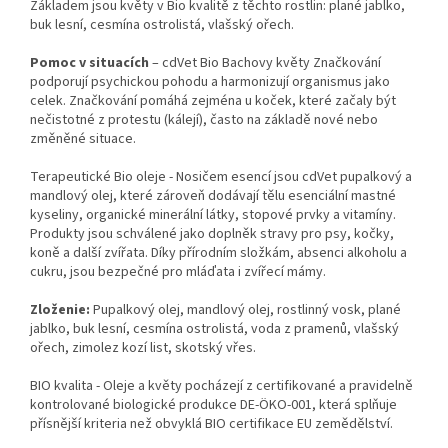
Základem jsou květy v Bio kvalitě z těchto rostlin: plané jablko,
buk lesní, cesmína ostrolistá, vlašský ořech.
Pomoc v situacích
– cdVet Bio Bachovy květy Značkování
podporují psychickou pohodu a harmonizují organismus jako
celek. Značkování pomáhá zejména u koček, které začaly být
nečistotné z protestu (kálejí), často na základě nové nebo
změněné situace.
Terapeutické Bio oleje - Nosičem esencí jsou cdVet pupalkový a
mandlový olej, které zároveň dodávají tělu esenciální mastné
kyseliny, organické minerální látky, stopové prvky a vitamíny.
Produkty jsou schválené jako doplněk stravy pro psy, kočky,
koně a další zvířata. Díky přírodním složkám, absenci alkoholu a
cukru, jsou bezpečné pro mláďata i zvířecí mámy.
Zloženie:
Pupalkový olej, mandlový olej, rostlinný vosk, plané
jablko, buk lesní, cesmína ostrolistá, voda z pramenů, vlašský
ořech, zimolez kozí list, skotský vřes.
BIO kvalita - Oleje a květy pocházejí z certifikované a pravidelně
kontrolované biologické produkce DE-ÖKO-001, která splňuje
přísnější kriteria než obvyklá BIO certifikace EU zemědělství.