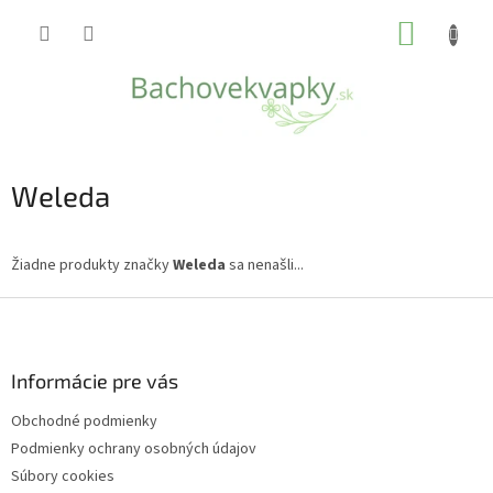
Prejsť
NÁKUP
na
obsah
KOŠÍK
Weleda
Žiadne produkty značky
Weleda
sa nenašli...
Z
á
p
ä
Informácie pre vás
t
Obchodné podmienky
i
Podmienky ochrany osobných údajov
e
Súbory cookies