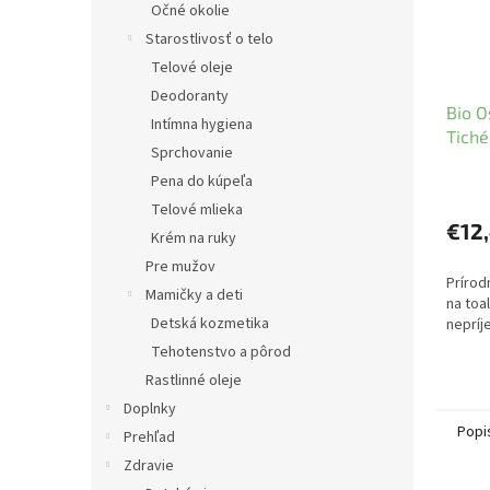
Očné okolie
Starostlivosť o telo
Telové oleje
Deodoranty
Bio O
Intímna hygiena
Tiché
Sprchovanie
75ml
Pena do kúpeľa
Telové mlieka
€12
Krém na ruky
Pre mužov
Prírod
Mamičky a deti
na toa
Detská kozmetika
nepríj
Tehotenstvo a pôrod
Rastlinné oleje
Doplnky
Popi
Prehľad
Zdravie