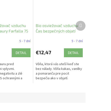
Ďalší
ežovač vzduchu
Bio osviežovač vzduchu
produkt
aury Farfalla 75
Čas bezpečných objatí
Farfalla 75 ml
5 - 7 dní
5 - 7 dní
€12,47
DETAIL
DETAIL
auru pred
Vôňa, ktorá vás uteší keď ste
i vplyvmi.
bez nálady. Vôňa kakao, vanilky
negativitu a zlé
a pomaranča pre pocit
 S ochrannými a
bezpečia ako v objatí.
mi éterickými olejmi.