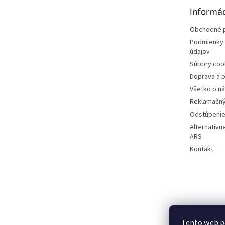
t
Informác
i
e
Obchodné 
Podmienky 
údajov
Súbory coo
Doprava a p
Všetko o n
Reklamačný
Odstúpenie
Alternatívn
ARS
Kontakt
Tento web p