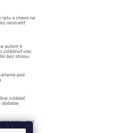
 letu a chaos na
Ako nestratiť
ta autom k
o zvládnuť viac
dín bez stresu
lietania pod
u
šne zvládať
 obdobie
cikávanie u detí
ôžu pomôcť
esencie?