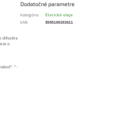
Dodatočné parametre
Kategória
:
Éterické oleje
EAN
:
8595100202611
o difuzéra
ácie o
lool*. * -