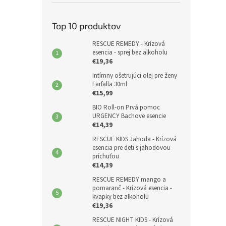
Top 10 produktov
RESCUE REMEDY - Krízová
esencia - sprej bez alkoholu
€19,36
Intímny ošetrujúci olej pre ženy
Farfalla 30ml
€15,99
BIO Roll-on Prvá pomoc
URGENCY Bachove esencie
€14,39
RESCUE KIDS Jahoda - Krízová
esencia pre deti s jahodovou
príchuťou
€14,39
RESCUE REMEDY mango a
pomaranč - Krízová esencia -
kvapky bez alkoholu
€19,36
RESCUE NIGHT KIDS - Krízová