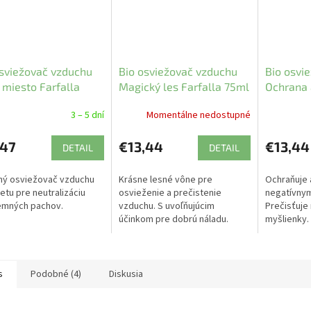
sviežovač vzduchu
Bio osviežovač vzduchu
Bio osvi
 miesto Farfalla
Magický les Farfalla 75ml
Ochrana 
ml
3 – 5 dní
Momentálne nedostupné
,47
€13,44
€13,44
DETAIL
DETAIL
ný osviežovač vzduchu
Krásne lesné vône pre
Ochraňuje 
letu pre neutralizáciu
osvieženie a prečistenie
negatívnym
emných pachov.
vzduchu. S uvoľňujúcim
Prečisťuje 
účinkom pre dobrú náladu.
myšlienky.
posilňujúci
s
Podobné (4)
Diskusia