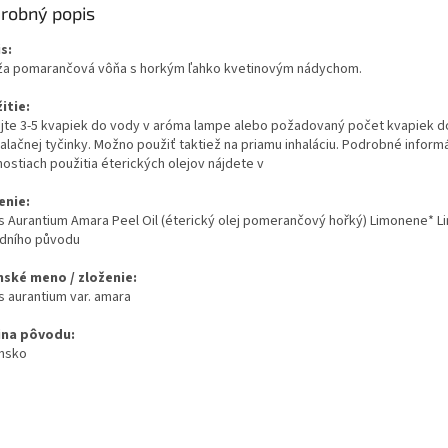
robný popis
s:
ža pomarančová vôňa s horkým ľahko kvetinovým nádychom.
itie:
ajte 3-5 kvapiek do vody v aróma lampe alebo požadovaný počet kvapiek d
halačnej tyčinky. Možno použiť taktiež na priamu inhaláciu. Podrobné inform
ostiach použitia éterických olejov nájdete v
enie:
s Aurantium Amara Peel Oil (éterický olej pomerančový hořký) Limonene* Lina
odního původu
nské meno / zloženie:
s aurantium var. amara
ina pôvodu:
ansko