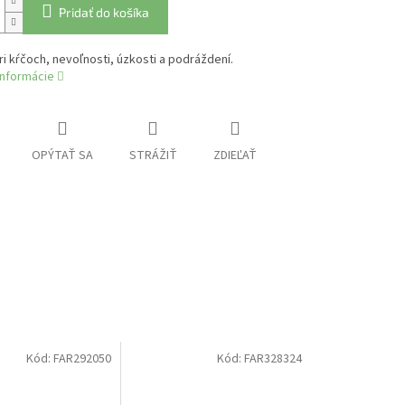
Pridať do košíka
ri kŕčoch, nevoľnosti, úzkosti a podráždení.
informácie
OPÝTAŤ SA
STRÁŽIŤ
ZDIEĽAŤ
Kód:
FAR292050
Kód:
FAR328324