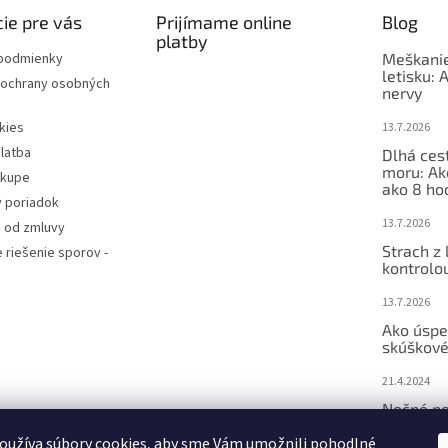
ie pre vás
Prijímame online
Blog
platby
podmienky
Meškanie
letisku: 
ochrany osobných
nervy
kies
13.7.2026
latba
Dlhá ces
moru: Ak
ákupe
ako 8 ho
 poriadok
13.7.2026
 od zmluvy
Strach z 
e riešenie sporov -
kontrolo
13.7.2026
Ako úspe
skúškové
21.4.2024
Nočné po
– ako m
oužíva súbory cookies, aby sme Vám umožnili pohodlné
Bachove 