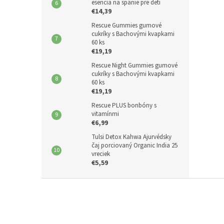
esencia na spanie pre deti
€14,39
Rescue Gummies gumové
cukríky s Bachovými kvapkami
60 ks
€19,19
Rescue Night Gummies gumové
cukríky s Bachovými kvapkami
60 ks
€19,19
Rescue PLUS bonbóny s
vitamínmi
€6,99
Tulsi Detox Kahwa Ajurvédsky
čaj porciovaný Organic India 25
vreciek
€5,59
Z
á
p
ä