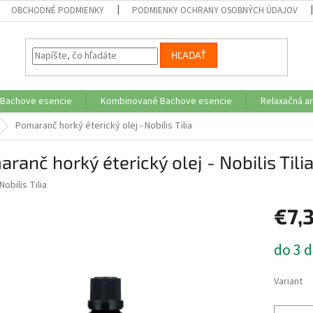
OBCHODNÉ PODMIENKY
PODMIENKY OCHRANY OSOBNÝCH ÚDAJOV
HĽADAŤ
 Bachove esencie
Kombinované Bachove esencie
Relaxačná a
Pomaranč horký éterický olej - Nobilis Tilia
ranč horký éterický olej - Nobilis Tili
Nobilis Tilia
€7,
Jednotk
do 3 d
cena:
Variant