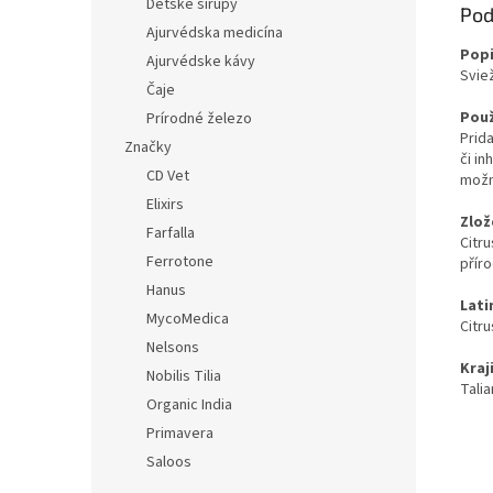
Detské sirupy
Pod
Ajurvédska medicína
Popi
Ajurvédske kávy
Svie
Čaje
Použ
Prírodné železo
Prid
Značky
či in
CD Vet
možn
Elixirs
Zlož
Farfalla
Citru
Ferrotone
přír
Hanus
Lati
MycoMedica
Citru
Nelsons
Kraj
Nobilis Tilia
Tali
Organic India
Primavera
Saloos