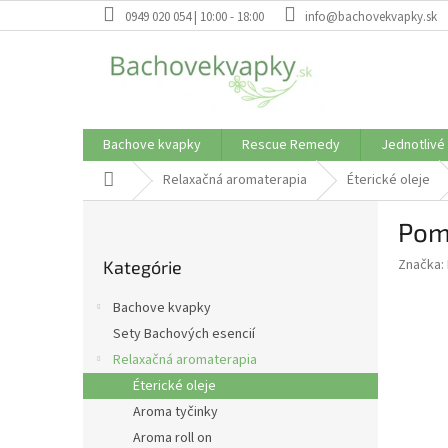
Prejsť
0949 020 054 | 10:00 - 18:00
info@bachovekvapky.sk
na
obsah
Bachove kvapky
Rescue Remedy
Jednotlivé
Domov
Relaxačná aromaterapia
Éterické oleje
B
Poma
o
Preskočiť
č
Značka:
Kategórie
kategórie
n
ý
Bachove kvapky
p
Sety Bachových esencií
a
Relaxačná aromaterapia
n
e
Éterické oleje
l
Aroma tyčinky
Aroma roll on