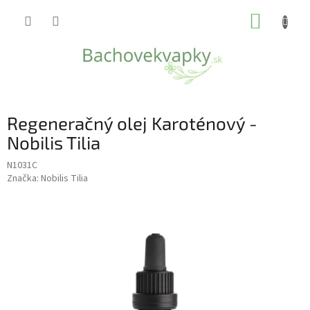
Prejsť
NÁKUP
na
obsah
KOŠÍK
Regeneračný olej Karoténový -
Nobilis Tilia
N1031C
Značka:
Nobilis Tilia