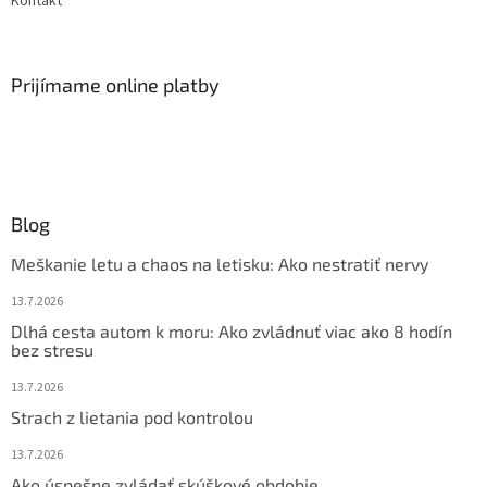
Kontakt
Prijímame online platby
Blog
Meškanie letu a chaos na letisku: Ako nestratiť nervy
13.7.2026
Dlhá cesta autom k moru: Ako zvládnuť viac ako 8 hodín
bez stresu
13.7.2026
Strach z lietania pod kontrolou
13.7.2026
Ako úspešne zvládať skúškové obdobie