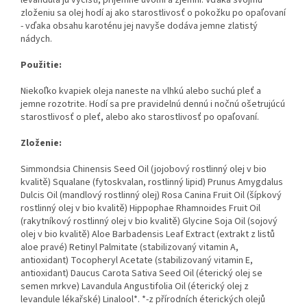
levanduľa ju vyčistí, príjemne uvoľní a zjemní. Vďaka svojmu
zloženiu sa olej hodí aj ako starostlivosť o pokožku po opaľovaní
- vďaka obsahu karoténu jej navyše dodáva jemne zlatistý
nádych.
Použitie:
Niekoľko kvapiek oleja naneste na vlhkú alebo suchú pleť a
jemne rozotrite. Hodí sa pre pravidelnú dennú i nočnú ošetrujúcú
starostlivosť o pleť, alebo ako starostlivosť po opaľovaní.
Zloženie:
Simmondsia Chinensis Seed Oil (jojobový rostlinný olej v bio
kvalitě) Squalane (fytoskvalan, rostlinný lipid) Prunus Amygdalus
Dulcis Oil (mandlový rostlinný olej) Rosa Canina Fruit Oil (šípkový
rostlinný olej v bio kvalitě) Hippophae Rhamnoides Fruit Oil
(rakytníkový rostlinný olej v bio kvalitě) Glycine Soja Oil (sojový
olej v bio kvalitě) Aloe Barbadensis Leaf Extract (extrakt z listů
aloe pravé) Retinyl Palmitate (stabilizovaný vitamin A,
antioxidant) Tocopheryl Acetate (stabilizovaný vitamin E,
antioxidant) Daucus Carota Sativa Seed Oil (éterický olej se
semen mrkve) Lavandula Angustifolia Oil (éterický olej z
levandule lékařské) Linalool*. *-z přírodních éterických olejů