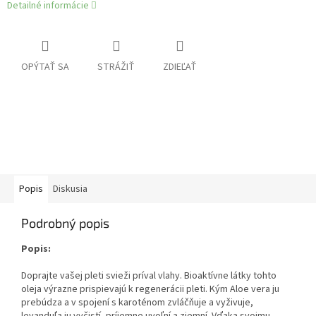
Detailné informácie
OPÝTAŤ SA
STRÁŽIŤ
ZDIEĽAŤ
Popis
Diskusia
Podrobný popis
Popis:
Doprajte vašej pleti svieži príval vlahy. Bioaktívne látky tohto
oleja výrazne prispievajú k regenerácii pleti. Kým Aloe vera ju
prebúdza a v spojení s karoténom zvláčňuje a vyživuje,