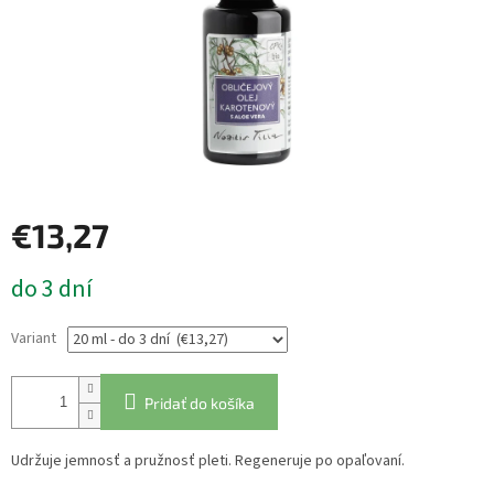
€13,27
Jednotková
do 3 dní
cena:
Variant
Pridať do košíka
Udržuje jemnosť a pružnosť pleti. Regeneruje po opaľovaní.