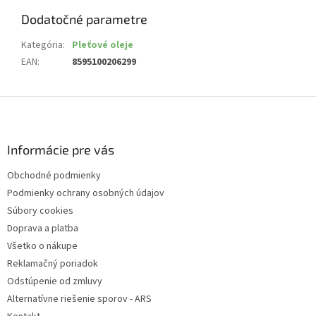
Dodatočné parametre
Kategória
:
Pleťové oleje
EAN
:
8595100206299
Z
á
p
ä
Informácie pre vás
t
Obchodné podmienky
i
Podmienky ochrany osobných údajov
e
Súbory cookies
Doprava a platba
Všetko o nákupe
Reklamačný poriadok
Odstúpenie od zmluvy
Alternatívne riešenie sporov - ARS