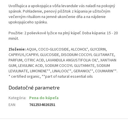
Uvoľňujúca a upokojujúca vôňa levandule vás naladí na pokojný
spánok. Pohladenie, penový pôžitok z kúpania je užitočným
večerným rituálom na jemné ukončenie dňa a na nájdenie
upokojujúceho spánku.
Použitie: 2 polievkové lyžice na plný kúpeľ. Doba kúpania: 15 - 20
minút.
Zloženie:
AQUA, COCO-GLUCOSIDE, ALCOHOL*, GLYCERIN,
CAPRYLYL/CAPRYL GLUCOSIDE, DISODIUM COCOYL GLUTAMATE,
PARFUM, CITRIC ACID, LAVANDULA ANGUSTIFOLIA OIL*, XANTHAN
GUM, LEVULINIC ACID, SODIUM COCOYL GLUTAMATE, SODIUM
LEVULINATE, LIMONENE**, LINALOOL**, GERANIOL**, COUMARIN**.
* certified organic, **part of natural essential oils
Dodatočné parametre
Kategória
:
Pena do kúpeľa
EAN
:
7612534020251
Z
á