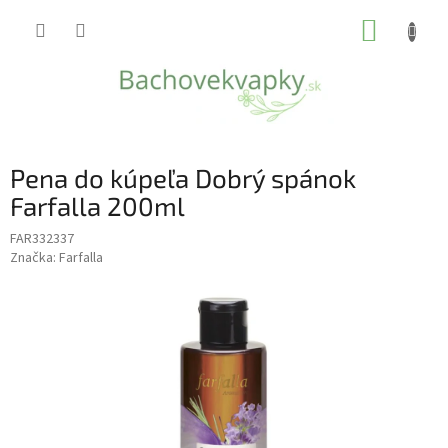
Prejsť
NÁKUP
na
obsah
KOŠÍK
Pena do kúpeľa Dobrý spánok
Farfalla 200ml
FAR332337
Značka:
Farfalla