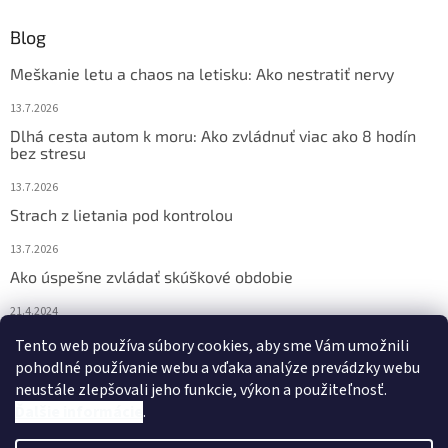
Blog
Meškanie letu a chaos na letisku: Ako nestratiť nervy
13.7.2026
Dlhá cesta autom k moru: Ako zvládnuť viac ako 8 hodín
bez stresu
13.7.2026
Strach z lietania pod kontrolou
13.7.2026
Ako úspešne zvládať skúškové obdobie
21.4.2024
Nočné pocikávanie u detí – ako môžu pomôcť Bachove
Tento web používa súbory cookies, aby sme Vám umožnili
esencie?
pohodlné používanie webu a vďaka analýze prevádzky webu
neustále zlepšovali jeho funkcie, výkon a použiteľnosť.
4.2.2024
Ďalšie informácie
.