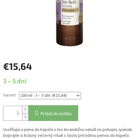
€15,64
Jednotková
3 – 5 dní
cena:
Variant
Pridať do košíka
Uvoľňujúca pena do kúpeľa s bio levanduľou naladí na pokojný spánok.
Doprajte si krásny večerný rituál s touto prírodnou penou do kúpeľa.