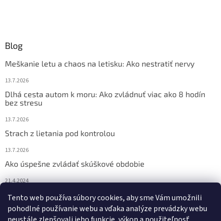
Blog
Meškanie letu a chaos na letisku: Ako nestratiť nervy
13.7.2026
Dlhá cesta autom k moru: Ako zvládnuť viac ako 8 hodín
bez stresu
13.7.2026
Strach z lietania pod kontrolou
13.7.2026
Ako úspešne zvládať skúškové obdobie
21.4.2024
Nočné pocikávanie u detí – ako môžu pomôcť Bachove
Tento web používa súbory cookies, aby sme Vám umožnili
esencie?
pohodlné používanie webu a vďaka analýze prevádzky webu
neustále zlepšovali jeho funkcie, výkon a použiteľnosť.
4.2.2024