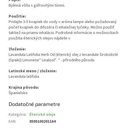
Bylinná vôňa s gáfrovitými tónmi.
Použitie:
Pridajte 3-5 kvapiek do vody v aróma lampe alebo požadovaný
počet kvapiek do difuzéra či inhalačnej tyčinky. Možno použiť
taktiež na priamu inhaláciu. Podrobné informácie o možnostiach
použitia éterických olejov nájdete v
Zloženie:
Lavandula Latifolia Herb Oil (éterický olej z levandule širokolisté
(Spaik)) Limonene* Linalool*. * - přírodního původu
Latinské meno / zloženie:
Lavandula latifolia
Krajina pôvodu:
Španielsko
Dodatočné parametre
Kategória
:
Éterické oleje
EAN
:
8595100201164