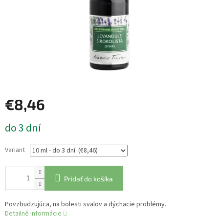
€8,46
Jednotková
do 3 dní
cena:
Variant
Pridať do košíka
Povzbudzujúca, na bolesti svalov a dýchacie problémy.
Detailné informácie