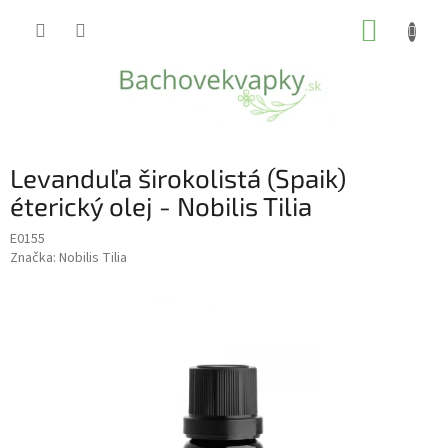
Prejsť
NÁKUP
na
obsah
KOŠÍK
Levanduľa širokolistá (Spaik)
éterický olej - Nobilis Tilia
E0155
Značka:
Nobilis Tilia