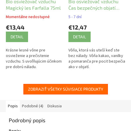
Bio osviežovač vzduchu
Bio osviežovač vzduchu
Magický les Farfalla 75ml
Čas bezpečných objatí
Farfalla 75 ml
Momentálne nedostupné
5 - 7 dní
€13,44
€12,47
DETAIL
DETAIL
Krásne lesné vône pre
Vôňa, ktorá vás uteší keď ste
osvieženie a prečistenie
bez nálady. Vôňa kakao, vanilky
vzduchu. S uvoľňujúcim účinkom
a pomaranča pre pocit bezpečia
pre dobrú náladu.
ako v objatí.
ZOBRAZIŤ VŠETKY SÚVISIACE PRODUKTY
Popis
Podobné (4)
Diskusia
Podrobný popis
Popis: