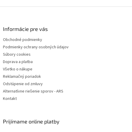
Z
á
p
ä
Informácie pre vás
t
Obchodné podmienky
i
Podmienky ochrany osobných údajov
e
Súbory cookies
Doprava a platba
Všetko o nákupe
Reklamačný poriadok
Odstúpenie od zmluvy
Alternatívne riešenie sporov - ARS
Kontakt
Prijímame online platby