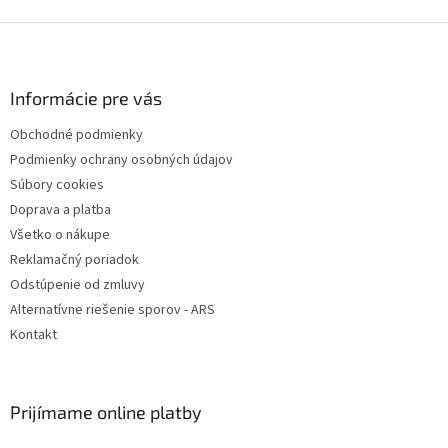
Z
á
p
ä
Informácie pre vás
t
Obchodné podmienky
i
Podmienky ochrany osobných údajov
e
Súbory cookies
Doprava a platba
Všetko o nákupe
Reklamačný poriadok
Odstúpenie od zmluvy
Alternatívne riešenie sporov - ARS
Kontakt
Prijímame online platby