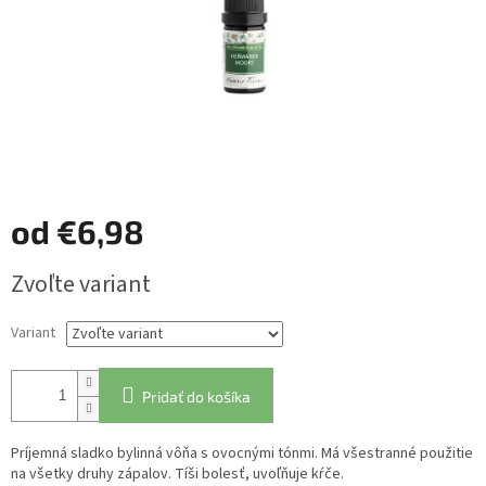
od
€6,98
Jednotková
Zvoľte variant
cena:
Variant
Pridať do košíka
Príjemná sladko bylinná vôňa s ovocnými tónmi. Má všestranné použitie
na všetky druhy zápalov. Tíši bolesť, uvoľňuje kŕče.