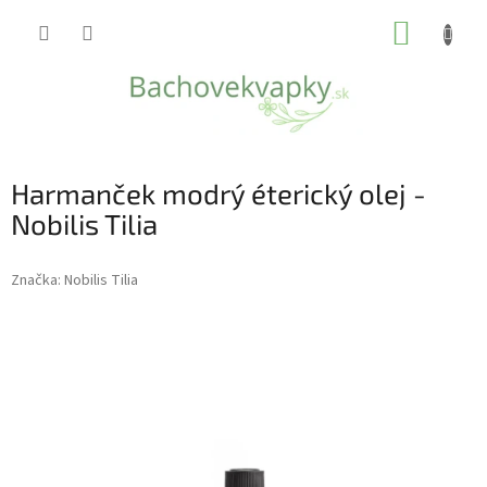
Prejsť
NÁKUP
na
obsah
KOŠÍK
Harmanček modrý éterický olej -
Nobilis Tilia
Značka:
Nobilis Tilia