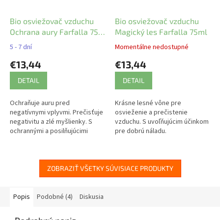
Bio osviežovač vzduchu
Bio osviežovač vzduchu
Ochrana aury Farfalla 75
Magický les Farfalla 75ml
ml
5 - 7 dní
Momentálne nedostupné
€13,44
€13,44
DETAIL
DETAIL
Ochraňuje auru pred
Krásne lesné vône pre
negatívnymi vplyvmi. Prečisťuje
osvieženie a prečistenie
negativitu a zlé myšlienky. S
vzduchu. S uvoľňujúcim účinkom
ochrannými a posilňujúcimi
pre dobrú náladu.
éterickými olejmi.
ZOBRAZIŤ VŠETKY SÚVISIACE PRODUKTY
Popis
Podobné (4)
Diskusia