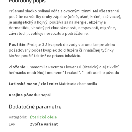
Podrobný popis
Príjemná sladko bylinná vôňa s ovocnými tónmi. Má všestranné
použitie na všetky druhy zápalov (očné, ušné, krčné, zažívacie),
je analgetický a hojivý, používa sa na alergie, ekzémy a
dermatitídu, vhodný pri chudokrvnosti, nespavosti, migréne,
závratoch, uvoľňuje nervozitu a podráždenie.
Použitie:
Pridajte 3-5 kvapiek do vody v aróma lampe alebo
požadovaný počet kvapiek do difuzéra či inhalačnej tyčinky.
Možno použiť taktiež na priamu inhaláciu.
Zloženie:
Chamomilla Recutita Flower Oil (éterický olej z květů
heřmánku modrého) Limonene* Linalool*. * - přírodního původu
Latinské meno / zloženie:
Matricaria chamomilla
Krajina pôvodu:
Nepál
Dodatočné parametre
Kategória
:
Éterické oleje
EAN
:
Zvoľte variant