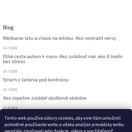
Blog
Meškanie letu a chaos na letisku: Ako nestratiť nervy
13.7.2026
Dlhá cesta autom k moru: Ako zvládnuť viac ako 8 hodín
bez stresu
13.7.2026
Strach z lietania pod kontrolou
13.7.2026
Ako úspešne zvládať skúškové obdobie
21.4.2024
Nočné pocikávanie u detí – ako môžu pomôcť Bachove
Tento web používa súbory cookies, aby sme Vám umožnili
esencie?
pohodlné používanie webu a vďaka analýze prevádzky webu
neustále zlepšovali jeho funkcie, výkon a použiteľnosť.
4.2.2024