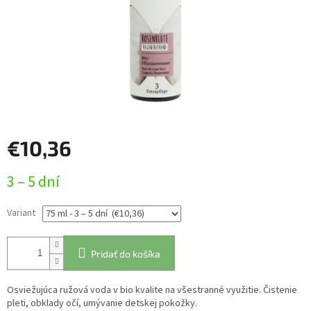
€10,36
Jednotková
3 – 5 dní
cena:
Variant
Pridať do košíka
Osviežujúca ružová voda v bio kvalite na všestranné využitie. Čistenie
pleti, obklady očí, umývanie detskej pokožky.