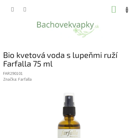
Prejsť
NÁKUP
na
obsah
KOŠÍK
Bio kvetová voda s lupeňmi ruží
Farfalla 75 ml
FAR290101
Značka:
Farfalla