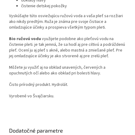
obklady hlavy
čistenie detskej pokožky
Vyskúšajte túto osviežujúcu ružovú voda a vaša pleť sa rozžiari
ako nikdy predtým. Ruža je známa pre svoje čistiace a
omladzujúce účinky a prospieva všetkým typom pleti.
Bio ružovú vodu
využijete podobne ako pleťovú vodu na
čistenie pleti. je tak jemná, že sa hodí aj pre ciltivú a podráždenú
pleť. Ocení ju aj pleť s akné, alebo mastná a zmiešané pleť. Pre
jej omladzujúce účinky je ako stvorené aj pre zrelú pleť.
Môžete ju využiť aj na obklad unavených, červených a
opuchnutých očí alebo ako obklad pri bolesti hlavy.
Čisto prírodný produkt. Hydrolát.
Vyrobené vo Švajčiarsku.
Dodatočné parametre