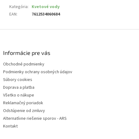
Kategória
:
Kvetové vody
EAN
:
7612534060684
Z
á
p
ä
Informácie pre vás
t
Obchodné podmienky
i
Podmienky ochrany osobných údajov
e
Súbory cookies
Doprava a platba
Všetko o nákupe
Reklamačný poriadok
Odstúpenie od zmluvy
Alternatívne riešenie sporov - ARS
Kontakt