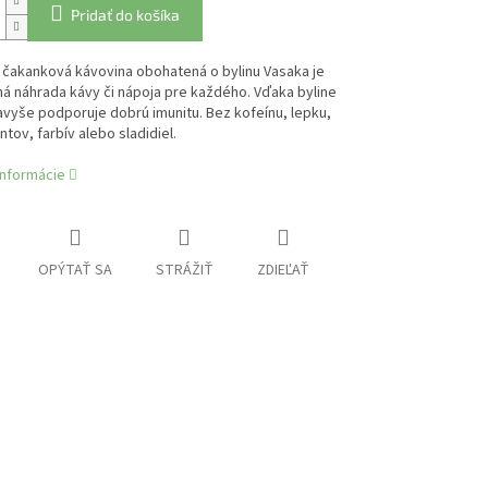
Pridať do košíka
 čakanková kávovina obohatená o bylinu Vasaka je
á náhrada kávy či nápoja pre každého. Vďaka byline
vyše podporuje dobrú imunitu. Bez kofeínu, lepku,
tov, farbív alebo sladidiel.
informácie
OPÝTAŤ SA
STRÁŽIŤ
ZDIEĽAŤ