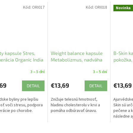
Kód:
ORI017
Kód:
ORI018
Novinka
ity kapsule Stres,
Weight balance kapsule
B-Skin k
erácia Organic India
Metabolizmus, nadváha
pokožka,
Organic India 60 ks
Organic I
3 – 5 dní
3 – 5 dní
,69
€13,69
€13,69
DETAIL
DETAIL
dske byliny pre lepšiu
Znižuje telesnú hmotnosť,
Ajurvédske 
sť voči stresu, podpora
hladinu cholesterolu v krvi a
Skin sú urč
rácie po chorobe.
pomáha odbúravať únavu.
pečene a k
následne a
Pomáha zba