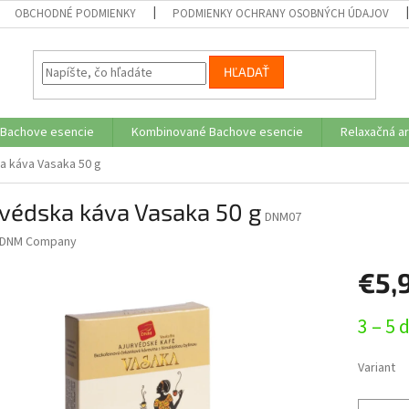
OBCHODNÉ PODMIENKY
PODMIENKY OCHRANY OSOBNÝCH ÚDAJOV
HĽADAŤ
 Bachove esencie
Kombinované Bachove esencie
Relaxačná a
a káva Vasaka 50 g
védska káva Vasaka 50 g
DNM07
DNM Company
€5,
Jednotk
3 – 5 
cena:
Variant