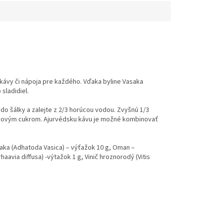
kávy či nápoja pre každého. Vďaka byline Vasaka
sladidiel.
 do šálky a zalejte z 2/3 horúcou vodou. Zvyšnú 1/3
stinovým cukrom. Ajurvédsku kávu je možné kombinovať
aka (Adhatoda Vasica) – výťažok 10 g, Oman –
aavia diffusa) -výtažok 1 g, Vinič hroznorodý (Vitis