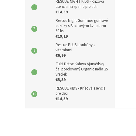
RESCUE NIGHT KIDS - Krízová
esencia na spanie pre deti
€14,39
Rescue Night Gummies gumové
cukríky s Bachovými kvapkami
60 ks
€19,19
Rescue PLUS bonbóny s
vitamínmi
€6,99
Tulsi Detox Kahwa Ajurvédsky
čaj porciovaný Organic India 25
vreciek
€5,59
RESCUE KIDS - Krízová esencia
pre deti
€14,39
Z
á
p
ä