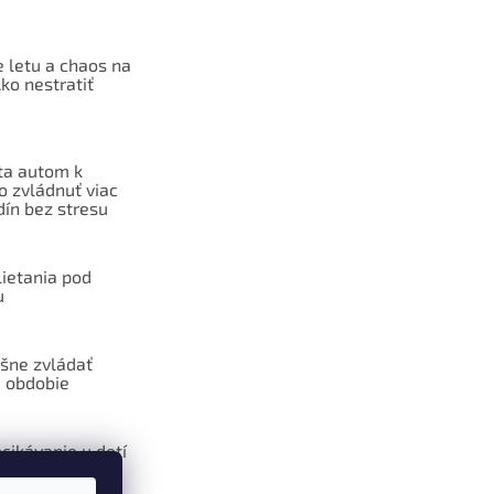
 letu a chaos na
Ako nestratiť
ta autom k
o zvládnuť viac
dín bez stresu
lietania pod
u
šne zvládať
 obdobie
cikávanie u detí
ôžu pomôcť
esencie?