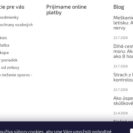
ie pre vás
Prijímame online
Blog
platby
podmienky
Meškanie
letisku: 
ochrany osobných
nervy
kies
13.7.2026
latba
Dlhá ces
moru: Ak
ákupe
ako 8 ho
 poriadok
13.7.2026
 od zmluvy
Strach z 
e riešenie sporov -
kontrolo
13.7.2026
Ako úspe
skúškové
21.4.2024
Nočné po
– ako m
oužíva súbory cookies, aby sme Vám umožnili pohodlné
Bachove 