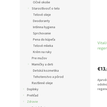
Očné okolie
Starostlivosť o telo
Telové oleje
Deodoranty
Intímna hygiena
Sprchovanie
Pena do kúpeľa
Vital
Telové mlieka
regen
Krém na ruky
60 ks
Pre mužov
Mamičky a deti
€13
Detská kozmetika
Tehotenstvo a pôrod
Ajurvé
Rastlinné oleje
odolno
regene
Doplnky
Prehľad
Zdravie