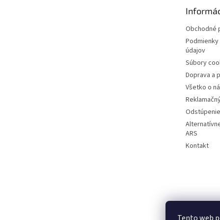
t
Informác
i
e
Obchodné 
Podmienky 
údajov
Súbory coo
Doprava a p
Všetko o n
Reklamačný
Odstúpenie
Alternatívn
ARS
Kontakt
Tento web p