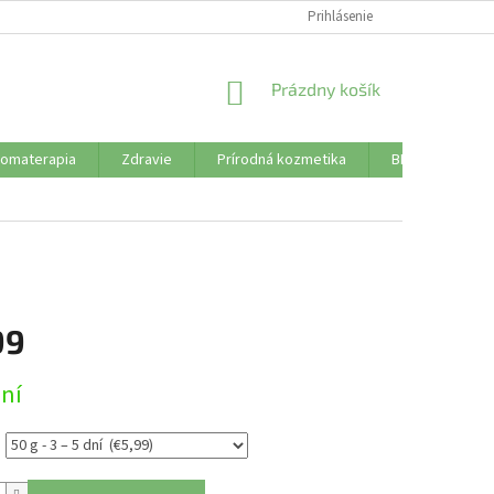
SÚBORY COOKIES
DOPRAVA A PLATBA
Prihlásenie
VŠETKO O NÁKUPE
NÁKUPNÝ
Prázdny košík
KOŠÍK
romaterapia
Zdravie
Prírodná kozmetika
BLOG
Od
99
ová
dní