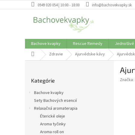
Prejsť
0949 020 054 | 10:00 - 18:00
info@bachovekvapky.sk
na
obsah
Bachove kvapky
Rescue Remedy
Jednotlivé
Domov
Zdravie
Ajurvédske kávy
Ajurvédsk
B
Ajur
o
Preskočiť
č
Značka:
Kategórie
kategórie
n
ý
Bachove kvapky
p
Sety Bachových esencií
a
Relaxačná aromaterapia
n
e
Éterické oleje
l
Aroma tyčinky
Aroma roll on